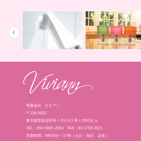
蛇口用
地球の恵みを シャワー
卓上にオアシスを ポット
有限会社 ビビアン
〒158-0082
東京都世田谷区等々力2-3-3 等々力KOビル
TEL：050-5805-2953 FAX：03-5758-3921
営業時間：9時30分～17時（土日・祝日 定休）