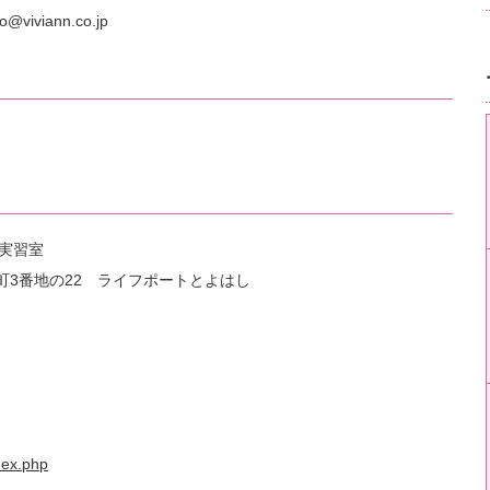
@viviann.co.jp
理実習室
頭町3番地の22 ライフポートとよはし
ndex.php