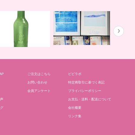
ガイアの水１３５と私
川田先生の
AP
ご注文はこちら
ビビラボ
どりごとグリーンボトル
お問い合わせ
特定商取引に基づく表記
会員アンケート
プライバシーポリシー
声
お支払・送料・配送について
グ
会社概要
リンク集