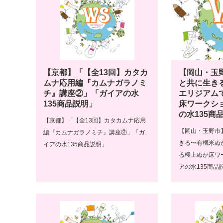
【京都】「【全13回】カタカ
【岡山・玉
ムナ応用編『カムナガラノミ
と共に生き
チ』講座②」「ガイアの水
エリジアム
135商品説明」
床ワークシ
の水135商
【京都】「【全13回】カタカムナ応用
【岡山・玉野市
編『カムナガラノミチ』講座②」「ガ
きる〜有機米ぬ
イアの水135商品説明」
る極上ぬか床ワ
アの水135商品