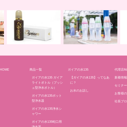
HOME
商品一覧
ガイアの水135
代理店M
地球の一滴 エリジアム
地球と共に ライトボトル
み
ガイアの水135 ガイア
【ガイアの水135】ってなあ
新着情報
ライトボトル（プッシ
に？
セミナー
ュ型浄水ボトル）
お水のお話し
お客様の
ガイアの水135ポット
型浄水器
社長ブロ
ガイアの水135浄水シ
ャワー
ガイアの水135蛇口用
浄水器