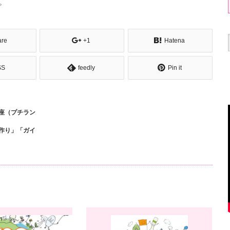
。
are
+1
Hatena
SS
feedly
Pin it
座（プチラン
作り」「ガイ