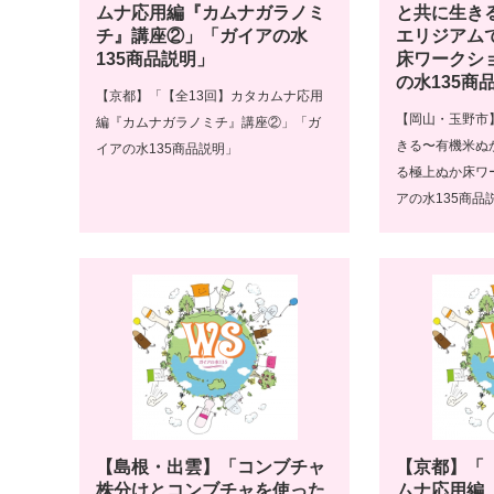
ムナ応用編『カムナガラノミ
と共に生き
チ』講座②」「ガイアの水
エリジアム
135商品説明」
床ワークシ
の水135商
【京都】「【全13回】カタカムナ応用
【岡山・玉野市
編『カムナガラノミチ』講座②」「ガ
きる〜有機米ぬ
イアの水135商品説明」
る極上ぬか床ワ
アの水135商品
【島根・出雲】「コンブチャ
【京都】「
株分けとコンブチャを使った
ムナ応用編