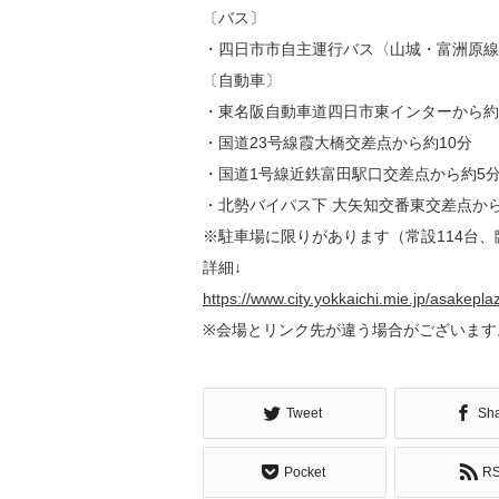
〔バス〕
・四日市市自主運行バス〈山城・富洲原線
〔自動車〕
・東名阪自動車道四日市東インターから約
・国道23号線霞大橋交差点から約10分
・国道1号線近鉄富田駅口交差点から約5
・北勢バイパス下 大矢知交番東交差点か
※駐車場に限りがあります（常設114台、臨
詳細↓
https://www.city.yokkaichi.mie.jp/asakepla
※会場とリンク先が違う場合がございます
Tweet
Sh
Pocket
R