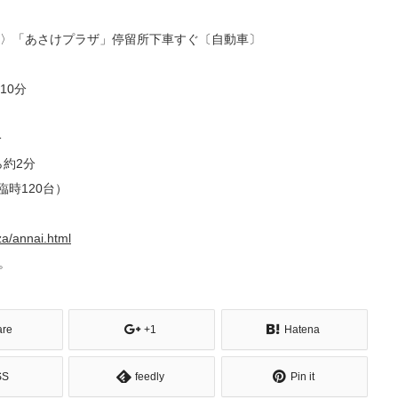
〉「あさけプラザ」停留所下車すぐ〔自動車〕
10分
分
ら約2分
時120台）
za/annai.html
。
are
+1
Hatena
SS
feedly
Pin it