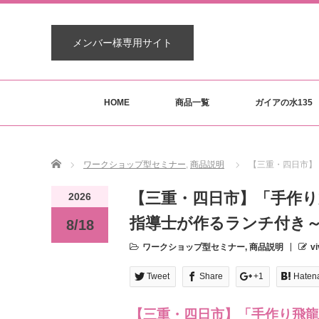
メンバー様専用サイト
HOME
商品一覧
ガイアの水135
Home
ワークショップ型セミナー
,
商品説明
【三重・四日市】
【三重・四日市】「手作
2026
指導士が作るランチ付き～
8/18
ワークショップ型セミナー
,
商品説明
vi
Tweet
Share
+1
Haten
【三重・四日市】「手作り飛龍