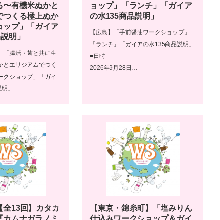
る〜有機米ぬかと
ョップ」「ランチ」「ガイア
でつくる極上ぬか
の水135商品説明」
ョップ」「ガイア
【広島】「手前醤油ワークショップ」
品説明」
「ランチ」「ガイアの水135商品説明」
】「腸活・菌と共に生
■日時
かとエリジアムでつく
2026年9月28日…
ークショップ」「ガイ
説明」
【全13回】カタカ
【東京・錦糸町】「塩みりん
『カムナガラノミ
仕込みワークショップ＆ガイ