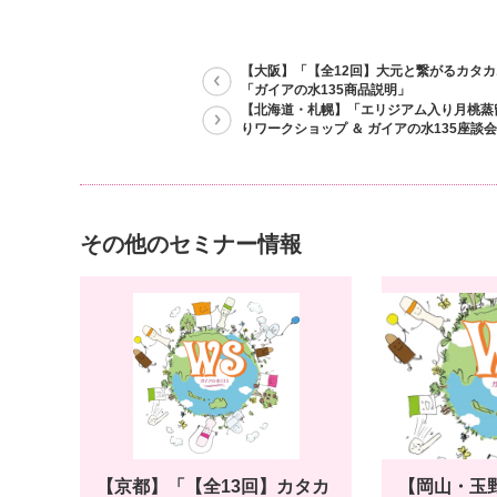
【大阪】「【全12回】大元と繋がるカタ
「ガイアの水135商品説明」
【北海道・札幌】「エリジアム入り月桃蒸
りワークショップ ＆ ガイアの水135座談
その他のセミナー情報
【京都】「【全13回】カタカ
【岡山・玉