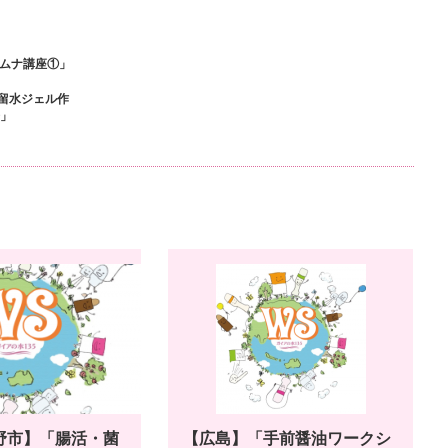
カムナ講座①」
留水ジェル作
会」
野市】「腸活・菌
【広島】「手前醤油ワークシ