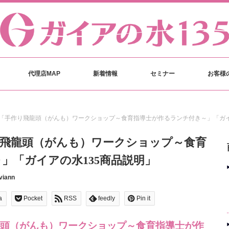
代理店MAP
新着情報
セミナー
お客様
「手作り飛龍頭（がんも）ワークショップ～食育指導士が作るランチ付き～」「ガイ
り飛龍頭（がんも）ワークショップ～食育
」「ガイアの水135商品説明」
viann
a
Pocket
RSS
feedly
Pin it
頭（がんも）ワークショップ～食育指導士が作