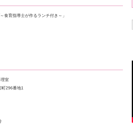
～食育指導士が作るランチ付き～」
料理室
町296番地1
分