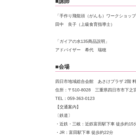
■講師
「手作り飛龍頭（がんも）ワークショップ
田中 良子（上級食育指導士）
「ガイアの水135商品説明」
アドバイザー 希代 瑞穂
■会場
四日市地域総合会館 あさけプラザ 2階 
住所：〒510-8028 三重県四日市市下之宮
TEL：059-363-0123
【交通案内】
〔鉄道〕
・近鉄・三岐：近鉄富田駅下車 徒歩約15
・JR：富田駅下車 徒歩約22分