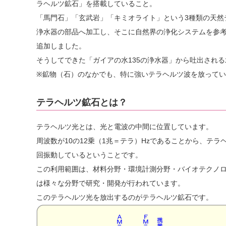
ラヘルツ鉱石」を搭載していること。
「馬門石」「玄武岩」「キミオライト」という3種類の天然
浄水器の部品へ加工し、そこに自然界の浄化システムを参
追加しました。
そうしてできた「ガイアの水135の浄水器」から吐出される
※鉱物（石）のなかでも、特に強いテラヘルツ波を放って
テラヘルツ鉱石とは？
テラヘルツ光とは、光と電波の中間に位置しています。
周波数が10の12乗（1兆＝テラ）Hzであることから、テ
回振動しているということです。
この利用範囲は、材料分野・環境計測分野・バイオテクノ
は様々な分野で研究・開発が行われています。
このテラヘルツ光を放出するのがテラヘルツ鉱石です。