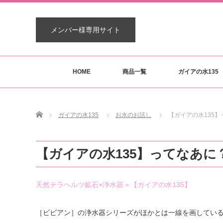
メンバー様専用サイト
HOME
商品一覧
ガイアの水135
Home
ガイアの水135
お水のお話し
【ガイアの水135
【ガイアの水135】ってなあに
天然テラヘルツ鉱石×浄水器＝【ガイアの水135】
［ビビアン］の浄水器シリーズがほかとは一線を画してい