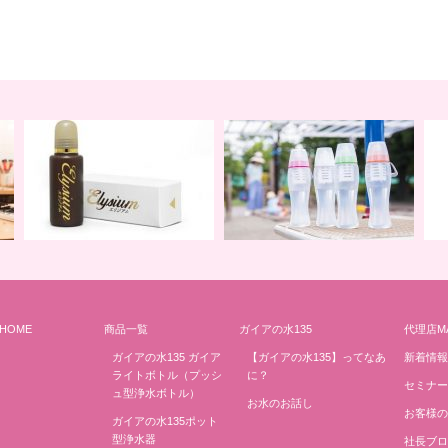
HOME
商品一覧
ガイアの水135
代理店M
地球の一滴 エリジアム
地球と共に ライトボトル
み
ガイアの水135 ガイア
【ガイアの水135】ってなあ
新着情報
ライトボトル（プッシ
に？
セミナー
ュ型浄水ボトル）
お水のお話し
お客様の
ガイアの水135ポット
型浄水器
社長ブロ