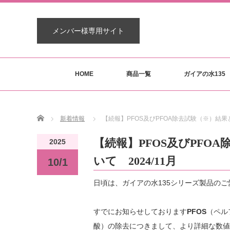
メンバー様専用サイト
HOME
商品一覧
ガイアの水135
Home
新着情報
【続報】PFOS及びPFOA除去試験（※）結果
【続報】PFOS及びPFO
2025
いて 2024/11月
10/1
日頃は、ガイアの水135シリーズ製品の
すでにお知らせしております
PFOS
（ペル
酸）の除去につきまして、より詳細な数値