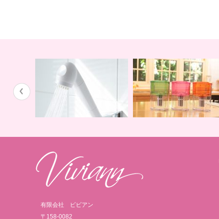
蛇口用
地球の恵みを シャワー
卓上にオアシスを ポット
有限会社 ビビアン
〒158-0082