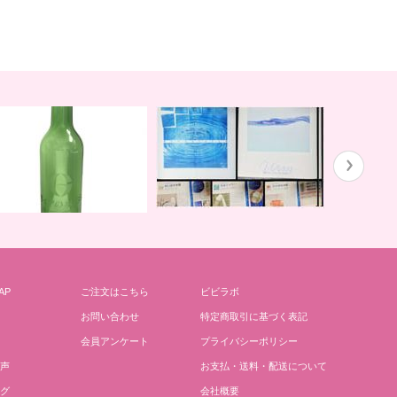
ガイアの水１３５と私
川田先生の
AP
ご注文はこちら
ビビラボ
どりごとグリーンボトル
お問い合わせ
特定商取引に基づく表記
会員アンケート
プライバシーポリシー
声
お支払・送料・配送について
グ
会社概要