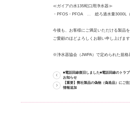
≪ガイアの水135蛇口用浄水器≫
・PFOS・PFOA … 総ろ過水量3000L
今後も、お客様にご満足いただける製品を
ご愛顧のほどよろしくお願い申し上げます
※浄水器協会（JWPA）で定められた規格基
■電話回線復旧しました■電話回線のトラ
お知らせ
【重要】弊社製品の偽物（偽造品）にご注
情報追加