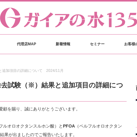
代理店MAP
新着情報
セミナー
お客様
と追加項目の詳細について 2024/11月
A除去試験（※）結果と追加項目の詳細につ
ご愛顧を賜り、誠にありがとうございます。
フルオロオクタンスルホン酸）と
PFOA
（ペルフルオロオクタン
結果が出ましたのでご報告いたします。