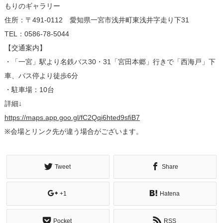
もりのギャラリー
住所：〒491-0112 愛知県一宮市浅井町東浅井字走り下31
TEL：0586-78-5044
【交通案内】
・「一宮」駅より名鉄バス30・31「宮田本郷」行きで「西海戸」下
車、バス停より徒歩6分
・駐車場：10台
詳細↓
https://maps.app.goo.gl/fC2Qqi6hted9sfiB7
※会場とリンク先が違う場合がございます。
Tweet
Share
+1
Hatena
Pocket
RSS