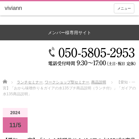
メニュー
メンバー様専用サイト
Home
ランチセミナー
,
ワークショップ型セミナー
,
商品説明
【愛知・一
宮】「おから味噌作り＆ガイアの水135プチ商品説明（ランチ付）」「ガイアの
水135商品説明」
2024
11/5