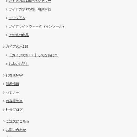
ガイアの水135浄水シャワー
ガイアの水135蛇口用浄水器
エリジアム
ガイアライトウォーク（インソール）
その他の商品
ガイアの水135
【ガイアの水135】ってなあに？
お水のお話し
代理店MAP
新着情報
セミナー
お客様の声
社長ブログ
ご注文はこちら
お問い合わせ