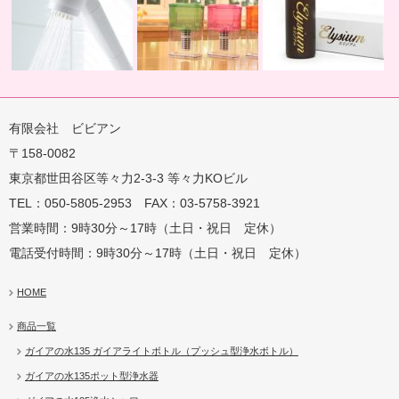
有限会社 ビビアン
〒158-0082
蛇口用
地球の恵みを シャワー
卓上にオアシスを ポット
地球の一滴 エリジアム
東京都世田谷区等々力2-3-3 等々力KOビル
TEL：050-5805-2953 FAX：03-5758-3921
営業時間：9時30分～17時（土日・祝日 定休）
電話受付時間：9時30分～17時（土日・祝日 定休）
HOME
商品一覧
ガイアの水135 ガイアライトボトル（プッシュ型浄水ボトル）
ガイアの水135ポット型浄水器