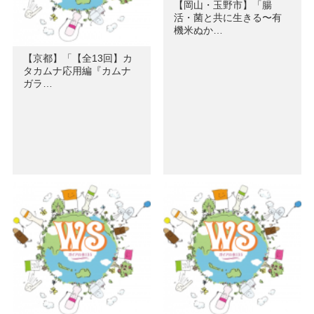
【岡山・玉野市】「腸
活・菌と共に生きる〜有
機米ぬか…
【京都】「【全13回】カ
タカムナ応用編『カムナ
ガラ…