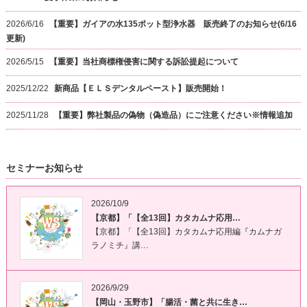
2026/6/16
【重要】ガイアの水135ポット型浄水器 販売終了のお知らせ(6/16
更新)
2026/5/15
【重要】当社商標権侵害に関する訴訟提起について
2025/12/22
新商品【ＥＬＳデンタルペースト】販売開始！
2025/11/28
【重要】弊社製品の偽物（偽造品）にご注意ください※情報追加
セミナーお知らせ
2026/10/9
【京都】「【全13回】カタカムナ応用…
【京都】「【全13回】カタカムナ応用編『カムナガ
ラノミチ』講…
2026/9/29
【岡山・玉野市】「腸活・菌と共に生き…