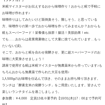
米糀マイスターがお伝えするおから味噌作り！おからと糀で手軽に
お味噌が作れます♪
味噌作りはしてみたいけど面倒臭そう。難しそう。と思っている
方、味噌作りの第一歩でおから味噌を作ってみませんか？おからも
糀もスーパーフード！栄養価も抜群！腸活！美肌効果！etc.
でも……おからは産業廃棄物として大量に捨てられています…もっ
たいない(涙)。
そこで、おからと糀を合わせ発酵させ、更に超スーパーフードのお
味噌に大変身させましょう！
講座で使用する糀は米糀マイスターが無農薬米から作っています♪も
ちろんおからも無農薬で作られた大豆を使用♪
1人500gのお味噌を仕込んで頂き、そのままお持ち帰り頂きます。
ランチは「酵素玄米の発酵ランチ」をご用意いたします。皆さんで
楽しいランチタイムを過ごしましょう。
参加費：￥4,000 定員13名※要予約【10/31(木)17：00まで予約可
能】