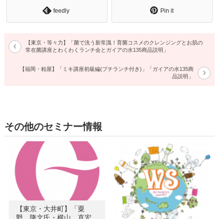
feedly
Pin it
【東京・等々力】「菌で洗う新常識！育菌コスメのクレンジングとお肌の
常在菌講座とわくわくランチ会とガイアの水135商品説明」
【福岡・粕屋】「ミキ講座初級編(プチランチ付き)」「ガイアの水135商
品説明」
その他のセミナー情報
【東京・大井町】「粟
野 隆文氏・横山 直宏