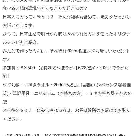
食べると腸内環境でどんなことが起こるの？
日本人にとってお米とは？ そんな雑学も含めて、魅力をたっぷり
お話いたします。
さらに、日常生活で明日から取り入れられるミキを使ったオリジナ
ルレシピもご紹介。
みんなで作ったミキは、それぞれ200ml程度お持ち帰りいただけま
す♪
参加費：￥3,500 定員20名※要予約【6/28(金)17：00まで予約可
能】
※持ち物：手拭きタオル・200ml入る広口容器(エンバランス容器推
奨)・筆記用具・エリジアム（お持ちの方）・ミキを持ち帰るための
袋
※午後のセミナーに参加される方は、お昼は近隣のお店にてお取り
ください。
・13：30～16：30「ガイアの水135商品説明＆社長のお話し会」