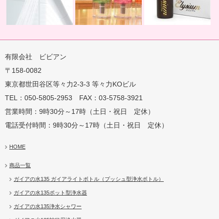
有限会社 ビビアン
〒158-0082
蛇口用
地球の恵みを シャワー
卓上にオアシスを ポット
地球の一滴 エリジアム
東京都世田谷区等々力2-3-3 等々力KOビル
TEL：050-5805-2953 FAX：03-5758-3921
営業時間：9時30分～17時（土日・祝日 定休）
電話受付時間：9時30分～17時（土日・祝日 定休）
HOME
商品一覧
ガイアの水135 ガイアライトボトル（プッシュ型浄水ボトル）
ガイアの水135ポット型浄水器
ガイアの水135浄水シャワー