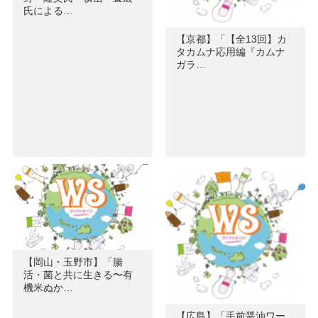
氏による…
【京都】「【全13回】カ
タカムナ応用編『カムナ
ガラ…
【岡山・玉野市】「腸
活・菌と共に生きる〜有
機米ぬか…
【広島】「手前醤油ワー