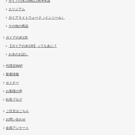
ガイアの水135蛇口用浄水器
エリジアム
ガイアライトウォーク（インソール）
その他の商品
ガイアの水135
【ガイアの水135】ってなあに？
お水のお話し
代理店MAP
新着情報
セミナー
お客様の声
社長ブログ
ご注文はこちら
お問い合わせ
会員アンケート