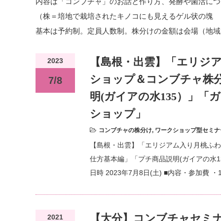
内容は「コンブチャ」のお話と作り方、発酵や菌活につ
（株＝培地で栽培されたキノコにも見えるゲル状の塊 
基本は予約制。定員人数制。株分けの金額は会場（地域
【島根・出雲】「エリジ
2023
ショップ＆コンブチャ株
7/8
明(ガイアの水135）」
ショップ」
コンブチャの株分け
,
ワークショップ型セミナ
【島根・出雲】「エリジアム入り月桃ふわ
仕方基本編」「プチ商品説明(ガイアの水1
日時 2023年7月8日(土) ■内容・参加費
【大分】コンブチャセミナ
2021