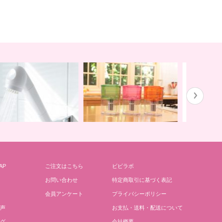
AP
ご注文はこちら
ビビラボ
上にオアシスを ポット
地球の一滴 エリジアム
地球と共に
お問い合わせ
特定商取引に基づく表記
会員アンケート
プライバシーポリシー
声
お支払・送料・配送について
グ
会社概要