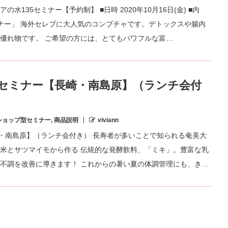
135セミナー【予約制】 ■日時 2020年10月16日(金) ■内
ミナー」 海外セレブに大人気のコンブチャです。デトックスや腸内
優れ物です。 ご希望の方には、とてもパワフルな富…
5セミナー【長崎・南島原】（ランチ会付
ショップ型セミナー
,
商品説明
viviann
崎・南島原】（ランチ会付き） 長寿者が多いことで知られる奄美大
米とサツマイモから作る 伝統的な発酵飲料、「ミキ」。豊富な乳
不調を改善に導きます！ これからの暑い夏の体調管理にも、き…