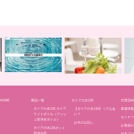
HOME
商品一覧
ガイアの水135
代理店M
キッチンに地球を 蛇口用
地球の恵みを シャワー
卓
ガイアの水135 ガイア
【ガイアの水135】ってなあ
新着情報
ライトボトル（プッシ
に？
セミナー
ュ型浄水ボトル）
お水のお話し
お客様の
ガイアの水135ポット
型浄水器
社長ブロ