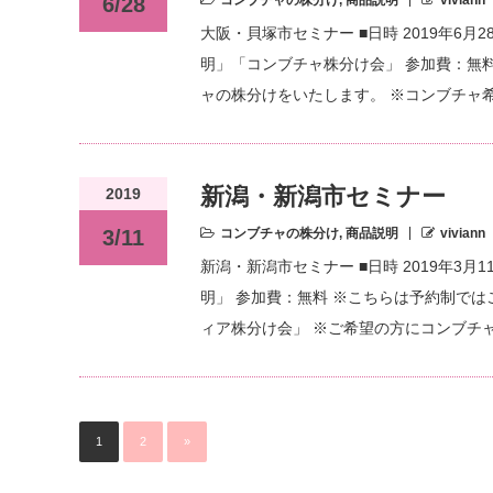
6/28
大阪・貝塚市セミナー ■日時 2019年6月28
明」「コンブチャ株分け会」 参加費：無
ャの株分けをいたします。 ※コンブチャ希
新潟・新潟市セミナー
2019
3/11
コンブチャの株分け
,
商品説明
viviann
新潟・新潟市セミナー ■日時 2019年3月11
明」 参加費：無料 ※こちらは予約制ではご
ィア株分け会」 ※ご希望の方にコンブチ
1
2
»