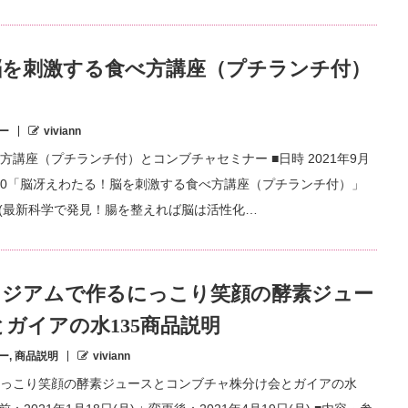
脳を刺激する食べ方講座（プチランチ付）
ー
viviann
講座（プチランチ付）とコンブチャセミナー ■日時 2021年9月
～13：00「脳冴えわたる！脳を刺激する食べ方講座（プチランチ付）」
係(最新科学で発見！腸を整えれば脳は活性化…
リジアムで作るにっこり笑顔の酵素ジュー
ガイアの水135商品説明
ー
,
商品説明
viviann
っこり笑顔の酵素ジュースとコンブチャ株分け会とガイアの水