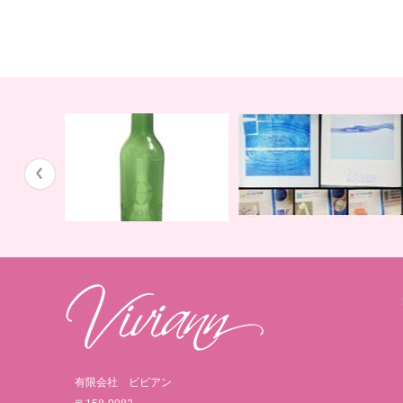
ガイアの水１３５と私
川田先生の講演会ＤＶＤ
ボトル
有限会社 ビビアン