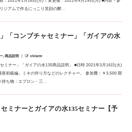
2021年1月18日(月) ↓ 変更後：2021年4月19日(月) ■内容・参
とエリジアムで作るにっこり笑顔の酵…
編」「コンブチャセミナー」「ガイアの水
ー
,
商品説明
viviann
ナー」「ガイアの水135商品説明」 ■日時 2021年3月16日(火)
キ講座初級編」ミキの作り方などのレクチャー。 参加費：￥3,500 限
】 ※持ち物：エプロン・三…
セミナーとガイアの水135セミナー【予