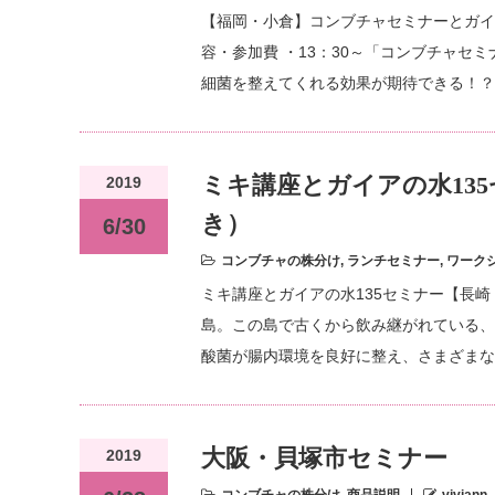
【福岡・小倉】コンブチャセミナーとガイアの水
容・参加費 ・13：30～「コンブチャセ
細菌を整えてくれる効果が期待できる！？
ミキ講座とガイアの水13
2019
き）
6/30
コンブチャの株分け
,
ランチセミナー
,
ワーク
ミキ講座とガイアの水135セミナー【長
島。この島で古くから飲み継がれている、
酸菌が腸内環境を良好に整え、さまざまな
大阪・貝塚市セミナー
2019
コンブチャの株分け
,
商品説明
viviann