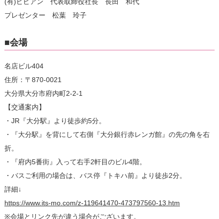
(有)ビビアン 代表取締役社長 長田 和代
プレゼンター 松葉 玲子
■会場
名店ビル404
住所：〒870-0021
大分県大分市府内町2-2-1
【交通案内】
・JR『大分駅』より徒歩約5分。
・『大分駅』を背にして右側『大分銀行赤レンガ館』の先の角を右
折。
・『府内5番街』入って右手2軒目のビル4階。
・バスご利用の場合は、バス停『トキハ前』より徒歩2分。
詳細↓
https://www.its-mo.com/z-119641470-473797560-13.htm
※会場とリンク先が違う場合がございます。