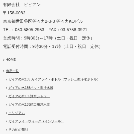
有限会社 ビビアン
〒158-0082
蛇口用
地球の恵みを シャワー
卓上にオアシスを ポット
地球の一滴 エリジアム
東京都世田谷区等々力2-3-3 等々力KOビル
TEL：050-5805-2953 FAX：03-5758-3921
営業時間：9時30分～17時（土日・祝日 定休）
電話受付時間：9時30分～17時（土日・祝日 定休）
HOME
商品一覧
ガイアの水135 ガイアライトボトル（プッシュ型浄水ボトル）
ガイアの水135ポット型浄水器
ガイアの水135浄水シャワー
ガイアの水135蛇口用浄水器
エリジアム
ガイアライトウォーク（インソール）
その他の商品