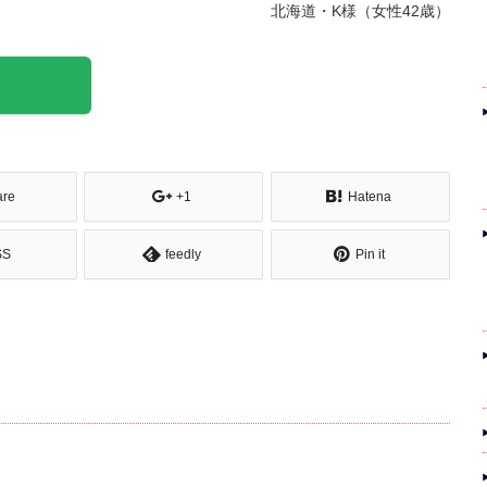
北海道・K様（女性42歳）
are
+1
Hatena
SS
feedly
Pin it