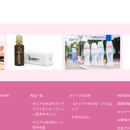
HOME
商品一覧
ガイアの水135
代理店M
地球の一滴 エリジアム
地球と共に ライトボトル
み
ガイアの水135 ガイア
【ガイアの水135】ってなあ
新着情報
ライトボトル（プッシ
に？
セミナー
ュ型浄水ボトル）
お水のお話し
お客様の
ガイアの水135ポット
型浄水器
社長ブロ