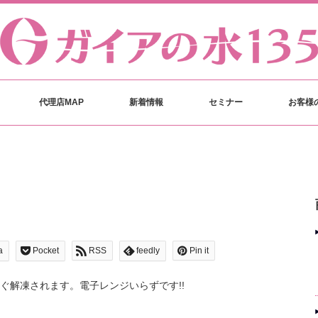
代理店MAP
新着情報
セミナー
お客様
a
Pocket
RSS
feedly
Pin it
ぐ解凍されます。電子レンジいらずです!!