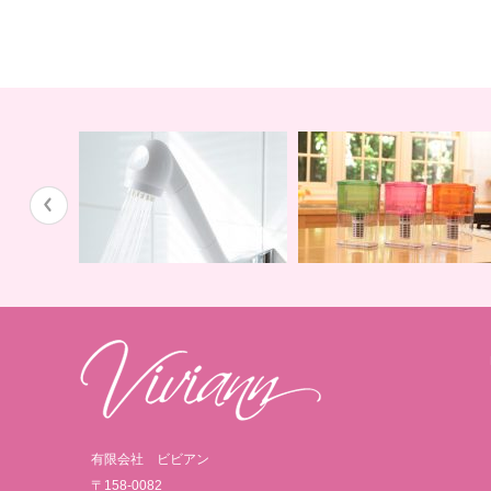
蛇口用
地球の恵みを シャワー
卓上にオアシスを ポット
有限会社 ビビアン
〒158-0082