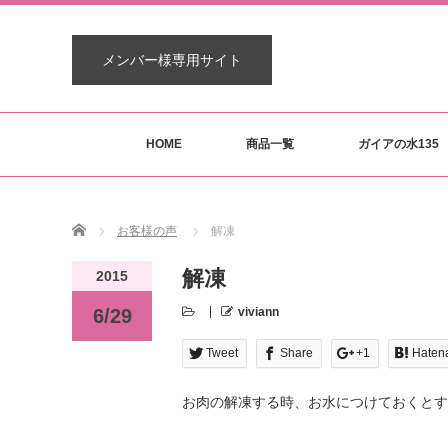
メンバー様専用サイト
HOME
商品一覧
ガイアの水135
Home
お客様の声
解凍
解凍
2015
6/29
viviann
Tweet
Share
+1
Haten
お肉の解凍する時、お水につけておくとす