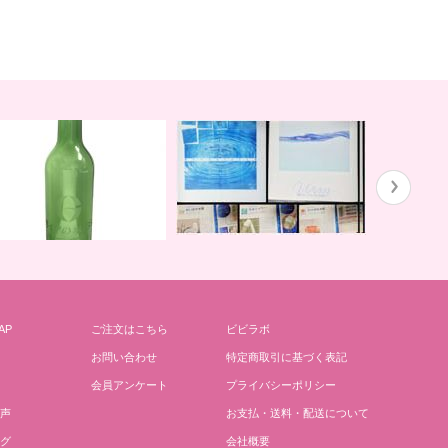
ガイアの水１３５と私
川田先生の
AP
ご注文はこちら
ビビラボ
どりごとグリーンボトル
お問い合わせ
特定商取引に基づく表記
会員アンケート
プライバシーポリシー
声
お支払・送料・配送について
グ
会社概要