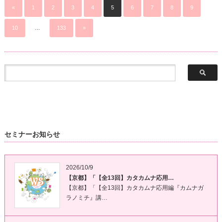
«
1
2
3
4
5
6
7
8
9
10
…
133
»
セミナーお知らせ
2026/10/9
【京都】「【全13回】カタカムナ応用…
【京都】「【全13回】カタカムナ応用編『カムナガ
ラノミチ』講…