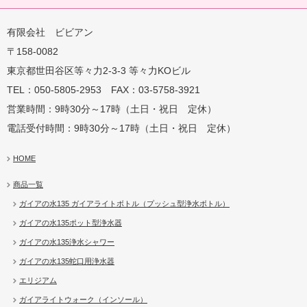
有限会社 ビビアン
〒158-0082
蛇口用
地球の恵みを シャワー
卓上にオアシスを ポット
地球の一滴 エリジアム
東京都世田谷区等々力2-3-3 等々力KOビル
TEL：050-5805-2953 FAX：03-5758-3921
営業時間：9時30分～17時（土日・祝日 定休）
電話受付時間：9時30分～17時（土日・祝日 定休）
HOME
商品一覧
ガイアの水135 ガイアライトボトル（プッシュ型浄水ボトル）
ガイアの水135ポット型浄水器
ガイアの水135浄水シャワー
ガイアの水135蛇口用浄水器
エリジアム
ガイアライトウォーク（インソール）