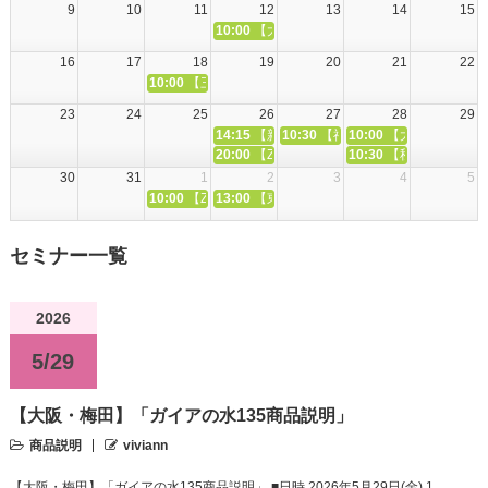
9
10
11
12
13
14
15
10:00
【大阪】「【全12回】大元と繋がるカ
16
17
18
19
20
21
22
10:00
【三重・四日市】「手作り飛龍頭（がんも）ワーク
23
24
25
26
27
28
29
14:15
【新潟・村上】「ミキ講座初級編（ミキ
10:30
【神奈川・溝の口】「心と体
10:00
【大阪】「プチ
20:00
【ZOOM講座】「全8回・カタカムナ初
10:30
【秋田・男鹿市
30
31
1
2
3
4
5
10:00
【ZOOM講座】「【全13回】カタカムナ応用編『
13:00
【東京・等々力】「養生法講座～年代別
セミナー一覧
2026
5/29
【大阪・梅田】「ガイアの水135商品説明」
商品説明
viviann
【大阪・梅田】「ガイアの水135商品説明」 ■日時 2026年5月29日(金) 1