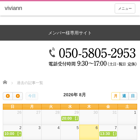
メニュー
メンバー様専用サイト
Home
過去の記事一覧
2026年 8月
今日
月
週
日
日
月
火
水
木
金
土
26
27
28
29
30
31
1
20:00
【ZOOM講座】「全8回・カタカムナ初
2
3
4
5
6
7
8
10:00
【サンデーZOOM】◆ビビアン会員限定◆「土壌・水・命をつなぐミネラ
13:30
【京都】「【全8