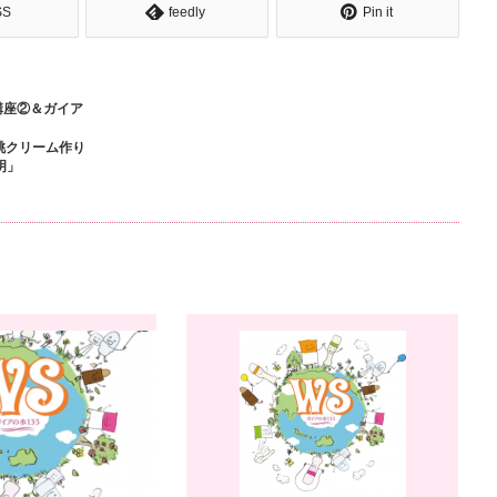
SS
feedly
Pin it
講座②＆ガイア
桃クリーム作り
明」