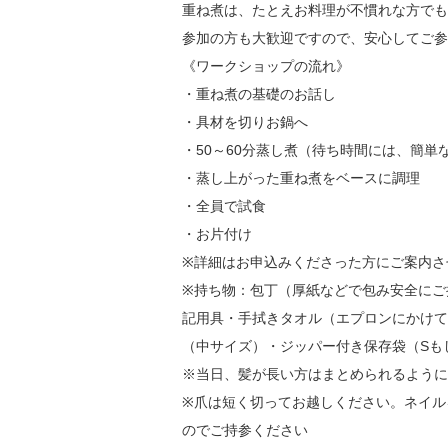
重ね煮は、たとえお料理が不慣れな方でも
参加の方も大歓迎ですので、安心してご参
《ワークショップの流れ》
・重ね煮の基礎のお話し
・具材を切りお鍋へ
・50～60分蒸し煮（待ち時間には、簡単
・蒸し上がった重ね煮をベースに調理
・全員で試食
・お片付け
※詳細はお申込みくださった方にご案内さ
※持ち物：包丁（厚紙などで包み安全にご
記用具・手拭きタオル（エプロンにかけて
（中サイズ）・ジッパー付き保存袋（Sも
※当日、髪が長い方はまとめられるように
※爪は短く切ってお越しください。ネイル
のでご持参ください