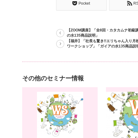
Pocket
R
【ZOOM講座】「全8回・カタカムナ初級
の水135商品説明」
【福井】「社長も驚き!!エリちゃん入り月
ワークショップ」「ガイアの水135商品説
その他のセミナー情報