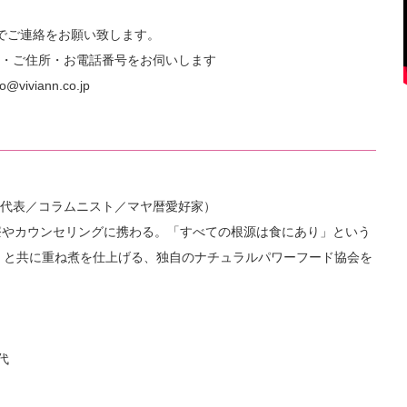
でご連絡をお願い致します。
・ご住所・お電話番号をお伺いします
@viviann.co.jp
代表／コラムニスト／マヤ暦愛好家）
療やカウンセリングに携わる。「すべての根源は食にあり」という
マ』と共に重ね煮を仕上げる、独自のナチュラルパワーフード協会を
代