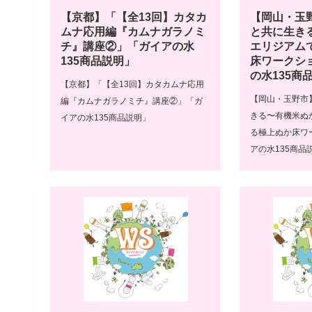
【京都】「【全13回】カタカ
【岡山・玉
ムナ応用編『カムナガラノミ
と共に生き
チ』講座②」「ガイアの水
エリジアム
135商品説明」
床ワークシ
の水135商
【京都】「【全13回】カタカムナ応用
【岡山・玉野市
編『カムナガラノミチ』講座②」「ガ
きる〜有機米ぬ
イアの水135商品説明」
る極上ぬか床ワ
アの水135商品