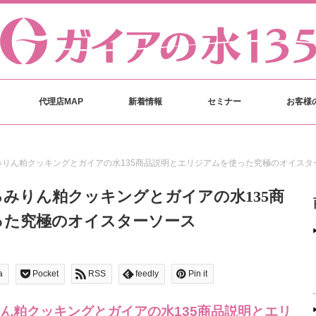
代理店MAP
新着情報
セミナー
お客様
りん粕クッキングとガイアの水135商品説明とエリジアムを使った究極のオイスタ
みりん粕クッキングとガイアの水135商
った究極のオイスターソース
a
Pocket
RSS
feedly
Pin it
ん粕クッキングとガイアの水135商品説明とエリ