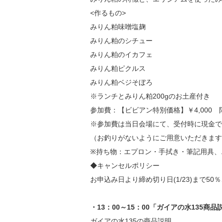
<作るもの>
みりん粕味噌塩麹
みりん粕のシチュー
みりん粕のイカフェ
みりん粕ピクルス
みりん粕ベジそぼろ
※ランチとみりん粕200gのお土産付き
参加費：【ビビアン特別価格】￥4,000 限定
※参加費は当日会場にて、受付時に現金で
（お釣りがないようにご用意いただきます
※持ち物：エプロン・手拭き・筆記用具、
◆キャンセルポリシー
お申込み日より締め切り日(1/23)まで5
・13：00～15：00「ガイアの水135商品
ガイアの水135の商品説明。