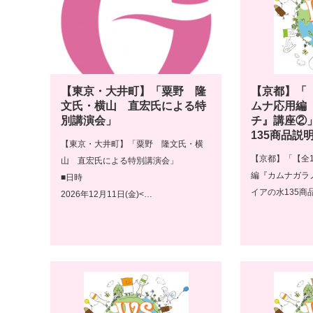
【東京・大井町】「粟野 隆
【京都】「
文氏・横山 直宏氏による特
ムナ応用編
別講演会」
チ』講座②
135商品説
【東京・大井町】「粟野 隆文氏・横
【京都】「【全
山 直宏氏による特別講演会」
編『カムナガラ
■日時
イアの水135商
2026年12月11日(金)<…