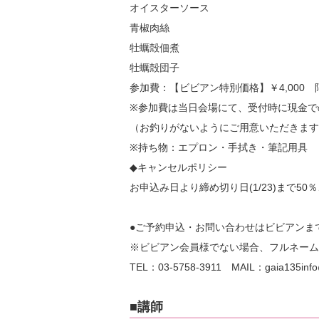
オイスターソース
青椒肉絲
牡蠣殻佃煮
牡蠣殻団子
参加費：【ビビアン特別価格】￥4,000 
※参加費は当日会場にて、受付時に現金で
（お釣りがないようにご用意いただきます
※持ち物：エプロン・手拭き・筆記用具
◆キャンセルポリシー
お申込み日より締め切り日(1/23)まで5
●ご予約申込・お問い合わせはビビアンま
※ビビアン会員様でない場合、フルネーム
TEL：03-5758-3911 MAIL：gaia135info@v
■講師