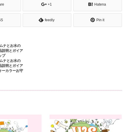
are
+1
Hatena
SS
feedly
Pin it
カムナとお水の
品説明とガイア
ップ
カムナとお水の
品説明とガイア
キーカラーお守