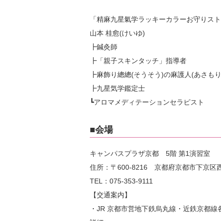
「精麻九星氣学ラッキーカラーお守りスト
山本 桂愈(けいゆ)
┣鍼灸師
┣「親子スキンタッチ」指導者
┣麻飾り總總(そうそう)の麻護人(あさもり
┣九星気学鑑定士
┗アロマメディテーションセラピスト
■会場
キャンパスプラザ京都 5階 第1演習室
住所：〒600-8216 京都府京都市下京
TEL：075-353-9111
【交通案内】
・JR 京都市営地下鉄烏丸線・近鉄京都線