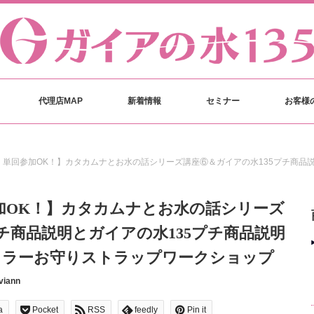
代理店MAP
新着情報
セミナー
お客様
！単回参加OK！】カタカムナとお水の話シリーズ講座⑥＆ガイアの水135プチ商品
加OK！】カタカムナとお水の話シリーズ
チ商品説明とガイアの水135プチ商品説明
カラーお守りストラップワークショップ
viann
a
Pocket
RSS
feedly
Pin it