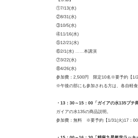
①7/13(水)
②8/31(水)
③10/5(水)
④11/16(水)
⑤12/21(水)
⑥2/1(水) ……本講演
⑦3/22(水)
⑧4/26(水)
参加費：2,500円 限定10名※要予約【1/2
※午後の部にも参加される方は、各自軽食
・13：30～15：00「ガイアの水135プ
ガイアの水135の商品説明。
参加費：無料 ※要予約【1/31(火)17：0
・15：00～16：30「精麻九星氣学ラッ