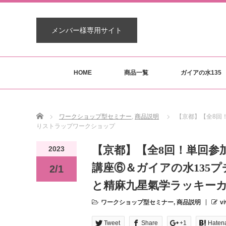
メンバー様専用サイト
HOME
商品一覧
ガイアの水135
Home
ワークショップ型セミナー
,
商品説明
【京都】【全8回
りストラップワークショップ
【京都】【全8回！単回参
2023
講座⑥＆ガイアの水135プ
2/1
と精麻九星氣学ラッキー
ワークショップ型セミナー
,
商品説明
vi
Tweet
Share
+1
Haten