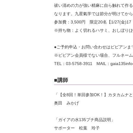
祓い清めの力が強い精麻に自ら触れて作る
なります。九星氣学では節分が明けてから
参加費：3,500円 限定20名【1/27(金)1
※持ち物：よく切れるハサミ、おしぼり(
●ご予約申込・お問い合わせはビビアンま
※ビビアン会員様でない場合、フルネーム
TEL：03-5758-3911 MAIL：gaia135info@v
■講師
「【全8回！単回参加OK！】カタカムナ
奥田 みかげ
「ガイアの水135プチ商品説明」
サポーター 松葉 玲子