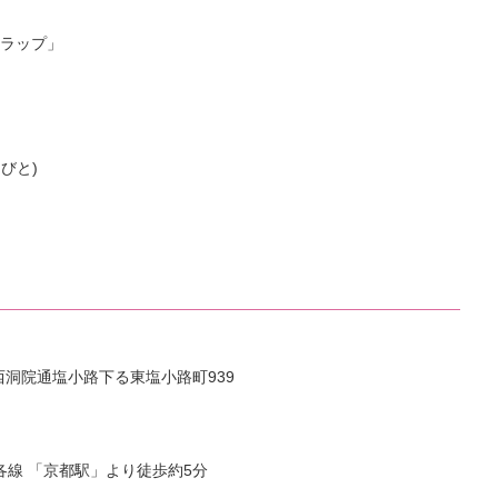
ラップ」
びと)
区西洞院通塩小路下る東塩小路町939
各線 「京都駅」より徒歩約5分