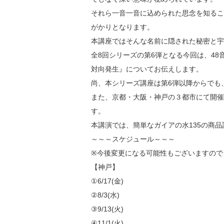
それら一音一音に込められた思念を知るこ
がかりとなります。
本講座ではそんな名前に隠された秘密と宇
全8回シリーズの第6弾となる今回は、4
対向発生』についてお伝えします。
尚、本シリーズ講座は第6弾以降からでも
また、京都・大阪・神戸の３都市にて開催
す。
本講演では、簡単なガイアの水135の商
～～～スケジュール～～～
※今後変更になる可能性もございますので
【神戸】
①6/17(金)
②8/3(水)
③9/13(火)
④11/1(火)