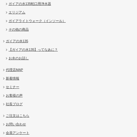
ガイアの水135蛇口用浄水器
エリジアム
ガイアライトウォーク（インソール）
その他の商品
ガイアの水135
【ガイアの水135】ってなあに？
お水のお話し
代理店MAP
新着情報
セミナー
お客様の声
社長ブログ
ご注文はこちら
お問い合わせ
会員アンケート