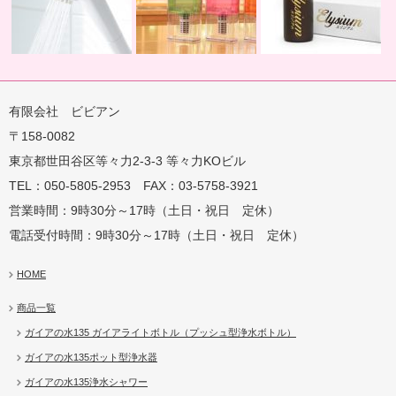
有限会社 ビビアン
〒158-0082
蛇口用
地球の恵みを シャワー
卓上にオアシスを ポット
地球の一滴 エリジアム
東京都世田谷区等々力2-3-3 等々力KOビル
TEL：050-5805-2953 FAX：03-5758-3921
営業時間：9時30分～17時（土日・祝日 定休）
電話受付時間：9時30分～17時（土日・祝日 定休）
HOME
商品一覧
ガイアの水135 ガイアライトボトル（プッシュ型浄水ボトル）
ガイアの水135ポット型浄水器
ガイアの水135浄水シャワー