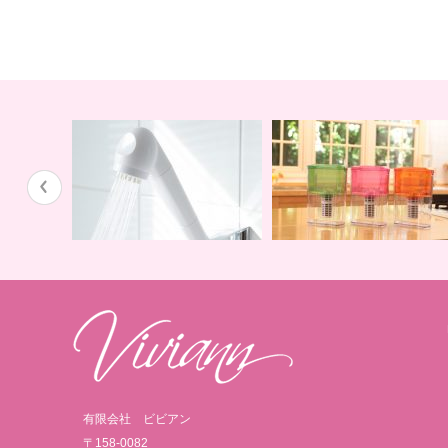
蛇口用
地球の恵みを シャワー
卓上にオアシスを ポット
有限会社 ビビアン
〒158-0082