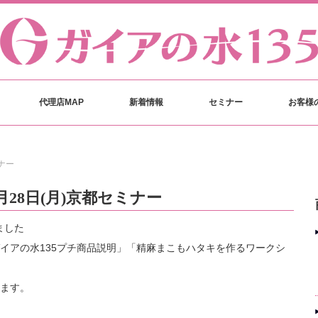
代理店MAP
新着情報
セミナー
お客様
ナー
28日(月)京都セミナー
ました
イアの水135プチ商品説明」「精麻まこもハタキを作るワークシ
」
ます。