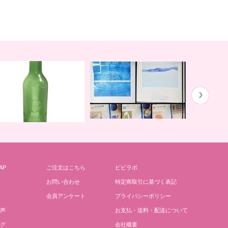
ガイアの水１３５と私
川田先生の
AP
ご注文はこちら
ビビラボ
どりごとグリーンボトル
お問い合わせ
特定商取引に基づく表記
会員アンケート
プライバシーポリシー
声
お支払・送料・配送について
グ
会社概要