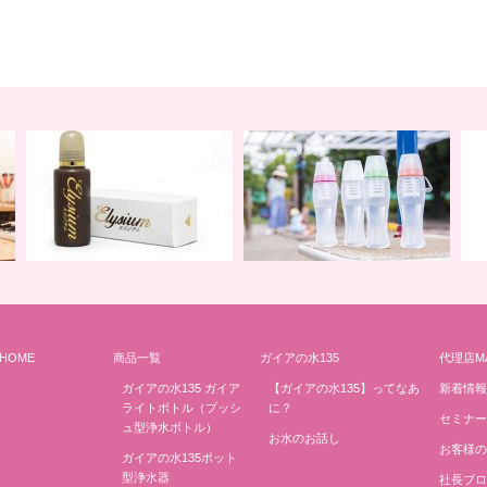
HOME
商品一覧
ガイアの水135
代理店M
地球の一滴 エリジアム
地球と共に ライトボトル
み
ガイアの水135 ガイア
【ガイアの水135】ってなあ
新着情報
ライトボトル（プッシ
に？
セミナー
ュ型浄水ボトル）
お水のお話し
お客様の
ガイアの水135ポット
型浄水器
社長ブロ