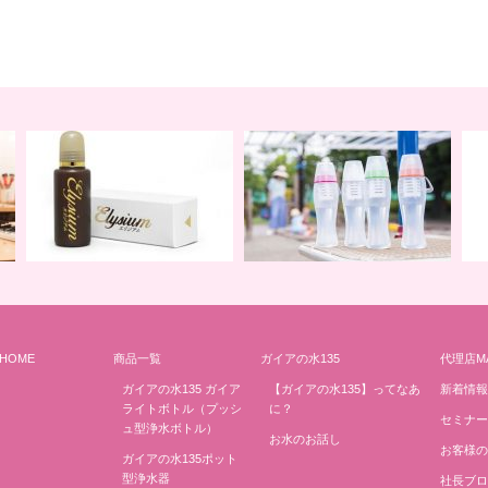
HOME
商品一覧
ガイアの水135
代理店M
地球の一滴 エリジアム
地球と共に ライトボトル
み
ガイアの水135 ガイア
【ガイアの水135】ってなあ
新着情報
ライトボトル（プッシ
に？
セミナー
ュ型浄水ボトル）
お水のお話し
お客様の
ガイアの水135ポット
型浄水器
社長ブロ