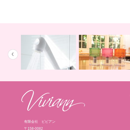
蛇口用
地球の恵みを シャワー
卓上にオアシスを ポット
有限会社 ビビアン
〒158-0082