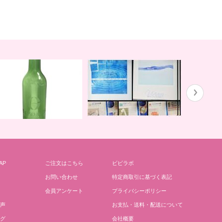
ガイアの水１３５と私
川田先生の
AP
ご注文はこちら
ビビラボ
どりごとグリーンボトル
お問い合わせ
特定商取引に基づく表記
会員アンケート
プライバシーポリシー
声
お支払・送料・配送について
グ
会社概要