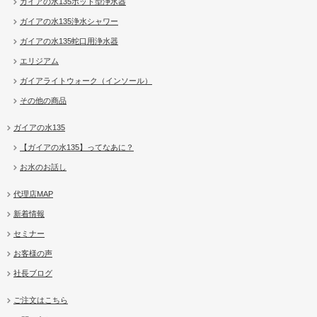
ガイアの水135ポット型浄水器
ガイアの水135浄水シャワー
ガイアの水135蛇口用浄水器
エリジアム
ガイアライトウォーク（インソール）
その他の商品
ガイアの水135
【ガイアの水135】ってなあに？
お水のお話し
代理店MAP
新着情報
セミナー
お客様の声
社長ブログ
ご注文はこちら