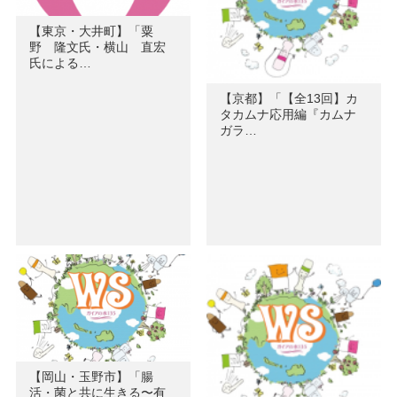
【東京・大井町】「粟
野 隆文氏・横山 直宏
氏による…
【京都】「【全13回】カ
タカムナ応用編『カムナ
ガラ…
【岡山・玉野市】「腸
活・菌と共に生きる〜有