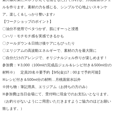
ルを作ります。素材の力を感じる、シンプルで心地よいスキンケ
ア。楽しく＆しっかり整います♪
【ワークショップのポイント】
〇油分不使用でベタつかず、肌にすーっと浸透
〇ハリ・モチモチ感を実感できるかも
〇クールダウン＆日焼け後ケアにもぴったり
〇エリジアムの高波動エネルギーで、素材の力を最大限に
〇自分だけのアレンジで、オリジナルジェル作りが楽しめます！
参加費：￥3,000（100mlの完成品ジェル＆レシピ付き＆500ml分の
材料※） 定員20名※要予約【9/5(金)17：00まで予約可能】
※レシピ付き＆500ml分の材料…月桃蒸留水以外
※持ち物：筆記用具、エリジアム（お持ちの方のみ）
※参加費は当日会場にて、受付時に現金でのお支払いとなります。
（お釣りがないようにご用意いただきますようご協力のほどお願い
致します。）