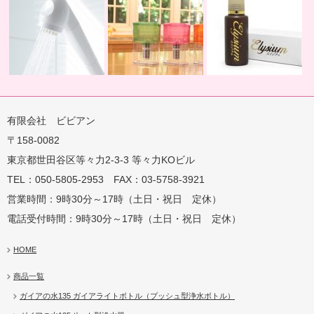
有限会社 ビビアン
〒158-0082
蛇口用
地球の恵みを シャワー
卓上にオアシスを ポット
地球の一滴 エリジアム
東京都世田谷区等々力2-3-3 等々力KOビル
TEL：050-5805-2953 FAX：03-5758-3921
営業時間：9時30分～17時（土日・祝日 定休）
電話受付時間：9時30分～17時（土日・祝日 定休）
HOME
商品一覧
ガイアの水135 ガイアライトボトル（プッシュ型浄水ボトル）