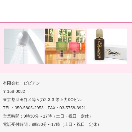
有限会社 ビビアン
〒158-0082
蛇口用
地球の恵みを シャワー
卓上にオアシスを ポット
地球の一滴 エリジアム
東京都世田谷区等々力2-3-3 等々力KOビル
TEL：050-5805-2953 FAX：03-5758-3921
営業時間：9時30分～17時（土日・祝日 定休）
電話受付時間：9時30分～17時（土日・祝日 定休）