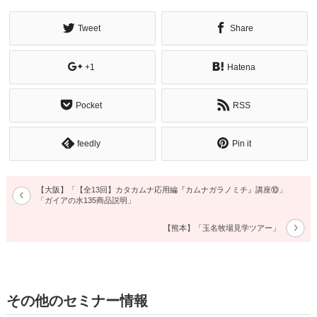
Tweet
Share
+1
Hatena
Pocket
RSS
feedly
Pin it
【大阪】「【全13回】カタカムナ応用編『カムナガラノミチ』講座⑩」
「ガイアの水135商品説明」
【熊本】「玉名牧場見学ツアー」
その他のセミナー情報