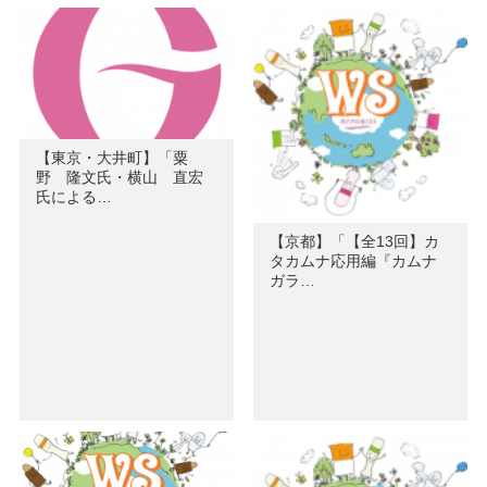
【東京・大井町】「粟
野 隆文氏・横山 直宏
氏による…
【京都】「【全13回】カ
タカムナ応用編『カムナ
ガラ…