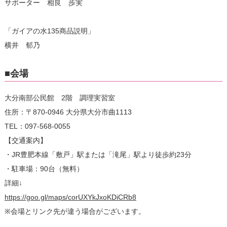
サポーター 相良 歩実
「ガイアの水135商品説明」
横井 郁乃
■会場
大分南部公民館 2階 調理実習室
住所：〒870-0946 大分県大分市曲1113
TEL：097-568-0055
【交通案内】
・JR豊肥本線「敷戸」駅または「滝尾」駅より徒歩約23分
・駐車場：90台（無料）
詳細↓
https://goo.gl/maps/corUXYkJxoKDiCRb8
※会場とリンク先が違う場合がございます。