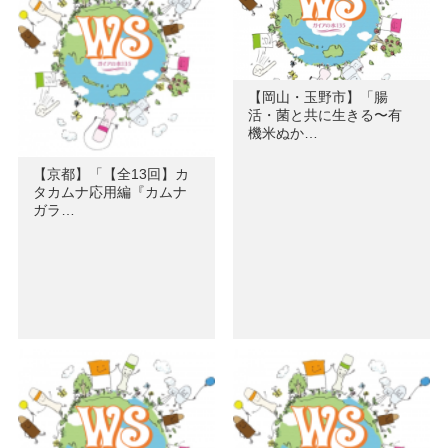
【岡山・玉野市】「腸
活・菌と共に生きる〜有
機米ぬか…
【京都】「【全13回】カ
タカムナ応用編『カムナ
ガラ…