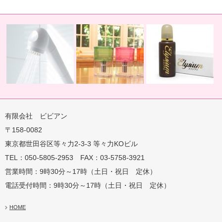
有限会社 ビビアン
〒158-0082
蛇口用
地球の恵みを シャワー
卓上にオアシスを ポット
地球の一滴 エリジアム
東京都世田谷区等々力2-3-3 等々力KOビル
TEL：050-5805-2953 FAX：03-5758-3921
営業時間：9時30分～17時（土日・祝日 定休）
電話受付時間：9時30分～17時（土日・祝日 定休）
HOME