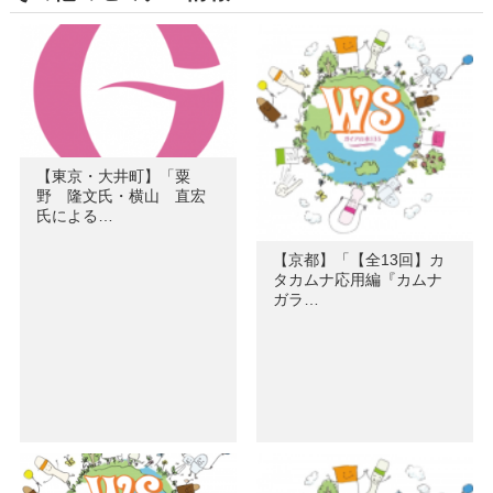
【東京・大井町】「粟
野 隆文氏・横山 直宏
氏による…
【京都】「【全13回】カ
タカムナ応用編『カムナ
ガラ…