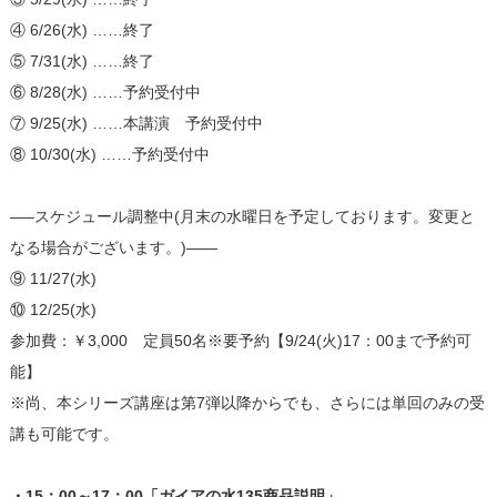
④ 6/26(水) ……終了
⑤ 7/31(水) ……終了
⑥ 8/28(水) ……予約受付中
⑦ 9/25(水) ……本講演 予約受付中
⑧ 10/30(水) ……予約受付中
—–スケジュール調整中(月末の水曜日を予定しております。変更と
なる場合がございます。)——
⑨ 11/27(水)
⑩ 12/25(水)
参加費：￥3,000 定員50名※要予約【9/24(火)17：00まで予約可
能】
※尚、本シリーズ講座は第7弾以降からでも、さらには単回のみの受
講も可能です。
・15：00～17：00「ガイアの水135商品説明」