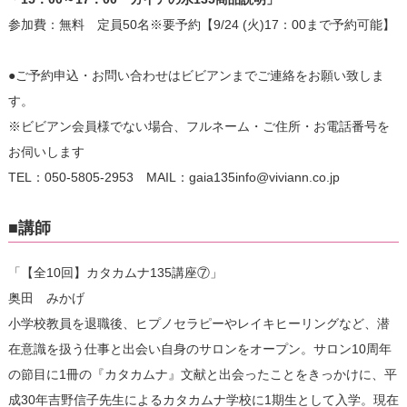
参加費：無料 定員50名※要予約【9/24 (火)17：00まで予約可能】
●ご予約申込・お問い合わせはビビアンまでご連絡をお願い致しま
す。
※ビビアン会員様でない場合、フルネーム・ご住所・お電話番号を
お伺いします
TEL：050-5805-2953 MAIL：gaia135info@viviann.co.jp
■講師
「【全10回】カタカムナ135講座⑦」
奥田 みかげ
小学校教員を退職後、ヒプノセラピーやレイキヒーリングなど、潜
在意識を扱う仕事と出会い自身のサロンをオープン。サロン10周年
の節目に1冊の『カタカムナ』文献と出会ったことをきっかけに、平
成30年吉野信子先生によるカタカムナ学校に1期生として入学。現在