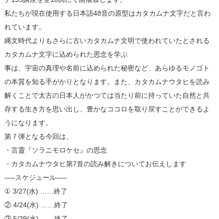
私たちが現在使用する日本語48音の原型はカタカムナ文字だと言わ
れています。
縄文時代よりもさらに古いカタカムナ文明で使われていたとされる
カタカムナ文字に込められた思念を学ぶ
事は、宇宙の真理や名前に込められた秘密など、あらゆるモノゴト
の本質を知る手がかりとなります。また、カタカムナウタヒを読み
解くことで太古の日本人がかつては当たり前に持っていた自然と共
存する生き方を思い出し、豊かなココロを取り戻すことができるよ
うになります。
第７弾となる今回は、
・言靈『ソラニモロケセ』の思念
・カタカムナウタヒ第7首の読み解きについてお伝えします
—–スケジュール—–
① 3/27(水) ……終了
② 4/24(水) ……終了
③ 5/29(水) ……終了