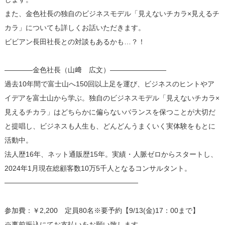
また、金色社長の独自のビジネスモデル「見えないチカラ×見えるチ
カラ」についても詳しくお話いただきます。
ビビアン長田社長との対談もあるかも…？！
――――金色社長（山﨑 広文）――――――――
過去10年間で富士山へ150回以上足を運び、ビジネスのヒントやア
イデアを富士山から学ぶ。独自のビジネスモデル「見えないチカラ×
見えるチカラ」はどちらかに偏らないバランスを保つことが大切だ
と提唱し、ビジネスも人生も、どんどんうまくいく実体験をもとに
活動中。
法人歴16年、ネット通販歴15年。実績・人脈ゼロからスタートし、
2024年1月現在総顧客数10万5千人となるコンサルタント。
―――――――――――――――――――
参加費：￥2,200 定員80名※要予約【9/13(金)17：00まで】
※事前振込にてお支払いをお願い致します。