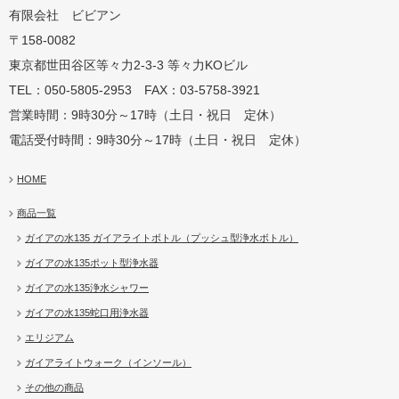
有限会社 ビビアン
〒158-0082
蛇口用
地球の恵みを シャワー
卓上にオアシスを ポット
地球の一滴 エリジアム
東京都世田谷区等々力2-3-3 等々力KOビル
TEL：050-5805-2953 FAX：03-5758-3921
営業時間：9時30分～17時（土日・祝日 定休）
電話受付時間：9時30分～17時（土日・祝日 定休）
HOME
商品一覧
ガイアの水135 ガイアライトボトル（プッシュ型浄水ボトル）
ガイアの水135ポット型浄水器
ガイアの水135浄水シャワー
ガイアの水135蛇口用浄水器
エリジアム
ガイアライトウォーク（インソール）
その他の商品