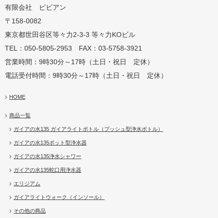
有限会社 ビビアン
〒158-0082
蛇口用
地球の恵みを シャワー
卓上にオアシスを ポット
地球の一滴 エリジアム
東京都世田谷区等々力2-3-3 等々力KOビル
TEL：050-5805-2953 FAX：03-5758-3921
営業時間：9時30分～17時（土日・祝日 定休）
電話受付時間：9時30分～17時（土日・祝日 定休）
HOME
商品一覧
ガイアの水135 ガイアライトボトル（プッシュ型浄水ボトル）
ガイアの水135ポット型浄水器
ガイアの水135浄水シャワー
ガイアの水135蛇口用浄水器
エリジアム
ガイアライトウォーク（インソール）
その他の商品