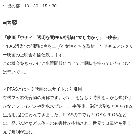
午後の部 13：30～15：30
■内容
「映画『ウナイ 透明な闇PFAS汚染に立ち向かう』上映会」
“PFAS汚染” の問題に声を上げた女性たちを取材したドキュメンタリ
ー映画の上映会を開催致します。
この機会をきっかけに水質問題についてご興味を持っていただけれ
ば幸いです。
＜PFASとは＞※映画公式サイトより引用
有機フッ素化合物の総称です。水や油をはじく特性をいかし焦げ付
かないフライパンや防水スプレー、 半導体、泡消火剤などあらゆる
生活用品に使われてきました。PFASの中でもPFOSやPFOAなど
は、発がん性など人体への有害性が指摘され、世界では毒性を重く
見て規制が進む。