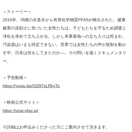
＜ストーリー＞
2016年、沖縄の水道水から有害化学物質PFASが検出された。健康
被害の深刻さに気づいた女性たちは、子どもたちを守るため調査と
浄化を求めて立ち上がる。しかし米軍基地への立ち入りは拒まれ、
汚染源はいまも特定できない。世界では女性たちの声が規制を動か
す中、日本は何をしてきたのか―。その問いを描くドキュメンタリ
ー。
＜予告動画＞
https://youtu.be/GD97sLRhyTo
＜映画公式サイト＞
https://unai-pfas.jp/
※詳細はお申込みくださった方にご案内させて頂きます。