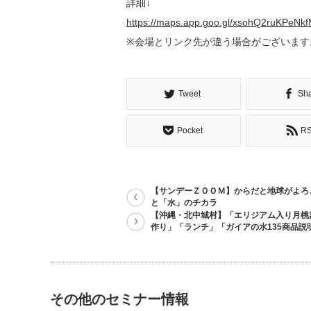
詳細↓
https://maps.app.goo.gl/xsohQ2ruKPeNkf
※会場とリンク先が違う場合がございます
Tweet
Sh
Pocket
R
【サンデーＺＯＯＭ】からだと地球がよろ
と「水」のチカラ
【沖縄・北中城村】「エリジアム入り月桃
作り」「ランチ」「ガイアの水135商品説
その他のセミナー情報