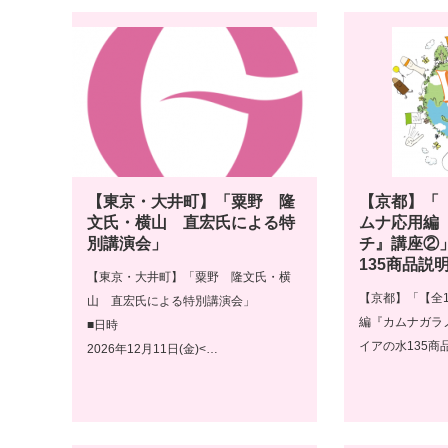
【東京・大井町】「粟野 隆
【京都】「
文氏・横山 直宏氏による特
ムナ応用編
別講演会」
チ』講座②
135商品説
【東京・大井町】「粟野 隆文氏・横
【京都】「【全
山 直宏氏による特別講演会」
編『カムナガラ
■日時
イアの水135商
2026年12月11日(金)<…