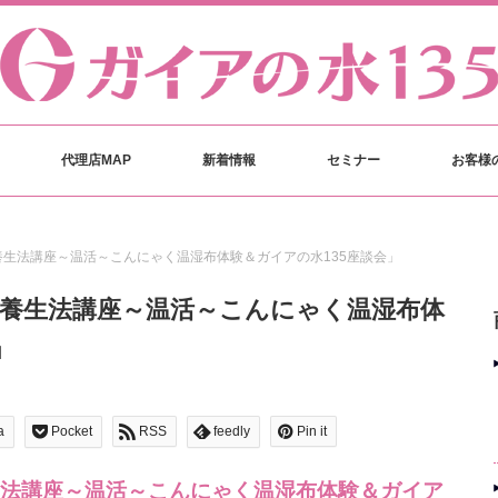
代理店MAP
新着情報
セミナー
お客様
生法講座～温活～こんにゃく温湿布体験＆ガイアの水135座談会」
の養生法講座～温活～こんにゃく温湿布体
」
a
Pocket
RSS
feedly
Pin it
法講座～温活～こんにゃく温湿布体験＆ガイア