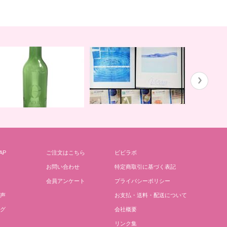
ガイアの水１３５と私
川田先生の
AP
ご注文はこちら
ビビラボ
どりごとグリーンボトル
お問い合わせ
特定商取引に基づく表記
会員アンケート
プライバシーポリシー
声
お支払・送料・配送について
グ
会社概要
リンク集