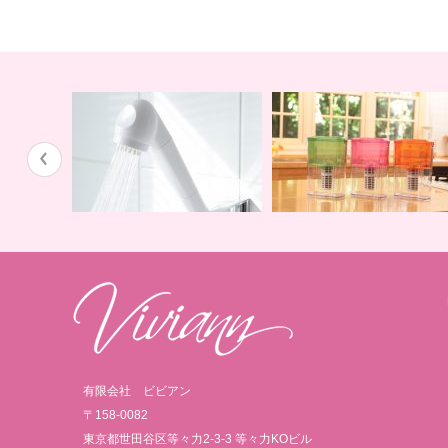
蛇口用
地球の恵みを シャワー
卓上にオアシスを ポット
有限会社 ビビアン
〒158-0082
東京都世田谷区等々力2-3-3 等々力KOビル