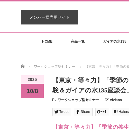
メンバー様専用サイト
HOME
商品一覧
ガイアの水135
Home
ワークショップ型セミナー
【東京・等々力】「季節の養
【東京・等々力】「季節
2025
験＆ガイアの水135座談会
10/8
ワークショップ型セミナー
viviann
Tweet
Share
+1
Haten
【東京・等々力】「季節の養生