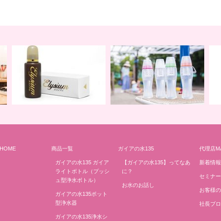
HOME
商品一覧
ガイアの水135
代理店M
地球の一滴 エリジアム
地球と共に ライトボトル
み
ガイアの水135 ガイア
【ガイアの水135】ってなあ
新着情報
ライトボトル（プッシ
に？
セミナー
ュ型浄水ボトル）
お水のお話し
お客様の
ガイアの水135ポット
型浄水器
社長ブロ
ガイアの水135浄水シ