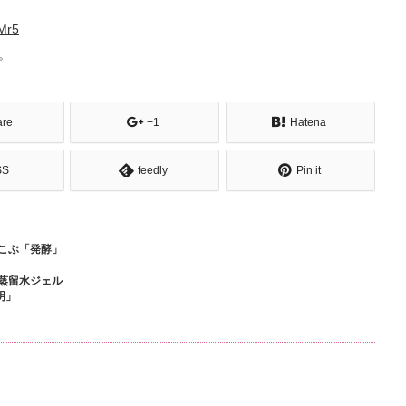
Mr5
。
are
+1
Hatena
SS
feedly
Pin it
こぶ「発酵」
蒸留水ジェル
明」