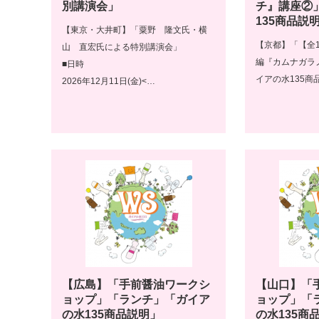
別講演会」
チ』講座②
135商品説
【東京・大井町】「粟野 隆文氏・横
【京都】「【全
山 直宏氏による特別講演会」
編『カムナガラ
■日時
イアの水135商
2026年12月11日(金)<…
【広島】「手前醤油ワークシ
【山口】「
ョップ」「ランチ」「ガイア
ョップ」「
の水135商品説明」
の水135商