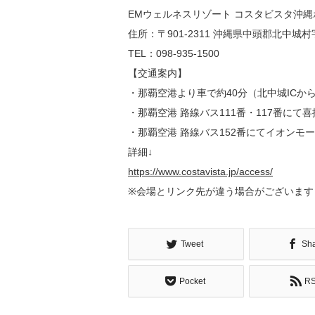
EMウェルネスリゾート コスタビスタ沖
住所：〒901-2311 沖縄県中頭郡北中城村
TEL：098-935-1500
【交通案内】
・那覇空港より車で約40分（北中城ICから
・那覇空港 路線バス111番・117番にて
・那覇空港 路線バス152番にてイオンモ
詳細↓
https://www.costavista.jp/access/
※会場とリンク先が違う場合がございます
Tweet
Sh
Pocket
R