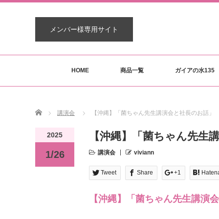
メンバー様専用サイト
HOME
商品一覧
ガイアの水135
Home
講演会
【沖縄】「菌ちゃん先生講演会と社長のお話」
【沖縄】「菌ちゃん先生
2025
1/26
講演会
viviann
Tweet
Share
+1
Haten
【沖縄】「菌ちゃん先生講演会