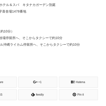
縄ホテル＆スパ キタナカガーデン別庭
字喜舎場1478番地
約10分）
喜捨場停留所へ、そこからタクシーで約10分
ール沖縄ライカム停留所へ、そこからタクシーで約10分
are
+1
Hatena
SS
feedly
Pin it