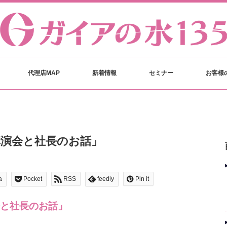
代理店MAP
新着情報
セミナー
お客様
講演会と社長のお話」
a
Pocket
RSS
feedly
Pin it
と社長のお話」