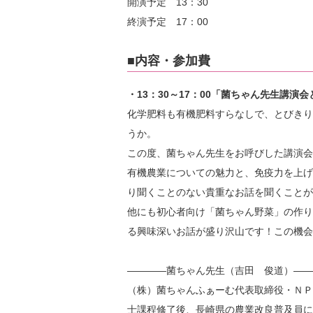
開演予定 13：30
終演予定 17：00
■内容・参加費
・13：30～17：00「菌ちゃん先生講演
化学肥料も有機肥料すらなしで、とびきり
うか。
この度、菌ちゃん先生をお呼びした講演会
有機農業についての魅力と、免疫力を上げ
り聞くことのない貴重なお話を聞くことが
他にも初心者向け「菌ちゃん野菜」の作り
る興味深いお話が盛り沢山です！この機会
――――菌ちゃん先生（吉田 俊道）――
（株）菌ちゃんふぁーむ代表取締役・ＮＰ
士課程修了後、長崎県の農業改良普及員に