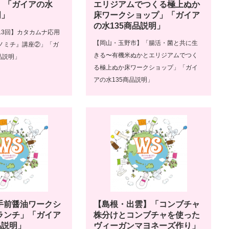
」「ガイアの水
エリジアムでつくる極上ぬか
明」
床ワークショップ」「ガイア
の水135商品説明」
13回】カタカムナ応用
【岡山・玉野市】「腸活・菌と共に生
ノミチ』講座②」「ガ
きる〜有機米ぬかとエリジアムでつく
品説明」
る極上ぬか床ワークショップ」「ガイ
アの水135商品説明」
手前醤油ワークシ
【島根・出雲】「コンブチャ
ランチ」「ガイア
株分けとコンブチャを使った
品説明」
ヴィーガンマヨネーズ作り」