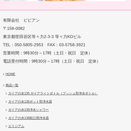
有限会社 ビビアン
〒158-0082
蛇口用
地球の恵みを シャワー
卓上にオアシスを ポット
地球の一滴 エリジアム
東京都世田谷区等々力2-3-3 等々力KOビル
TEL：050-5805-2953 FAX：03-5758-3921
営業時間：9時30分～17時（土日・祝日 定休）
電話受付時間：9時30分～17時（土日・祝日 定休）
HOME
商品一覧
ガイアの水135 ガイアライトボトル（プッシュ型浄水ボトル）
ガイアの水135ポット型浄水器
ガイアの水135浄水シャワー
ガイアの水135蛇口用浄水器
エリジアム