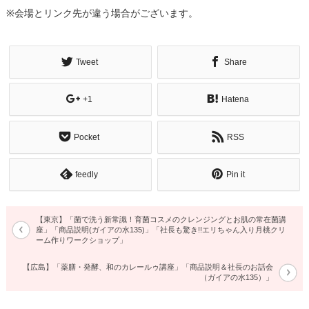
※会場とリンク先が違う場合がございます。
Tweet
Share
+1
Hatena
Pocket
RSS
feedly
Pin it
【東京】「菌で洗う新常識！育菌コスメのクレンジングとお肌の常在菌講
座」「商品説明(ガイアの水135)」「社長も驚き!!エリちゃん入り月桃クリ
ーム作りワークショップ」
【広島】「薬膳・発酵、和のカレールゥ講座」「商品説明＆社長のお話会
（ガイアの水135）」