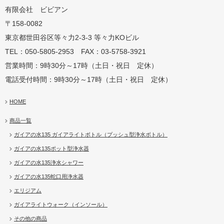
有限会社 ビビアン
〒158-0082
蛇口用
地球の恵みを シャワー
卓上にオアシスを ポット
地球の一滴 エリジアム
東京都世田谷区等々力2-3-3 等々力KOビル
TEL：050-5805-2953 FAX：03-5758-3921
営業時間：9時30分～17時（土日・祝日 定休）
電話受付時間：9時30分～17時（土日・祝日 定休）
HOME
商品一覧
ガイアの水135 ガイアライトボトル（プッシュ型浄水ボトル）
ガイアの水135ポット型浄水器
ガイアの水135浄水シャワー
ガイアの水135蛇口用浄水器
エリジアム
ガイアライトウォーク（インソール）
その他の商品