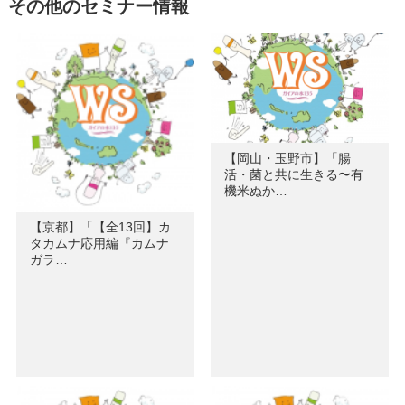
その他のセミナー情報
【岡山・玉野市】「腸
活・菌と共に生きる〜有
機米ぬか…
【京都】「【全13回】カ
タカムナ応用編『カムナ
ガラ…