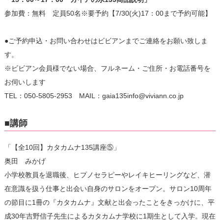
参加費：無料 定員50名※要予約【7/30(火)17：00まで予約可能】
●ご予約申込・お問い合わせはビビアンまでご連絡をお願い致しま
す。
※ビビアン会員様でない場合、フルネーム・ご住所・お電話番号を
お伺いします
TEL：050-5805-2953 MAIL：gaia135info@viviann.co.jp
■講師
「【全10回】カタカムナ135講座⑤」
奥田 みかげ
小学校教員を退職後、ヒプノセラピーやレイキヒーリングなど、潜
在意識を扱う仕事と出会い自身のサロンをオープン。サロン10周年
の節目に1冊の『カタカムナ』文献と出会ったことをきっかけに、平
成30年吉野信子先生によるカタカムナ学校に1期生として入学。現在