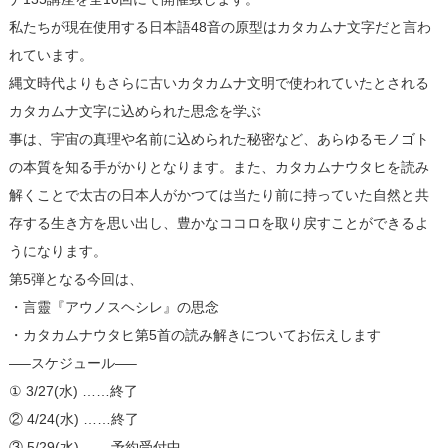
私たちが現在使用する日本語48音の原型はカタカムナ文字だと言わ
れています。
縄文時代よりもさらに古いカタカムナ文明で使われていたとされる
カタカムナ文字に込められた思念を学ぶ
事は、宇宙の真理や名前に込められた秘密など、あらゆるモノゴト
の本質を知る手がかりとなります。また、カタカムナウタヒを読み
解くことで太古の日本人がかつては当たり前に持っていた自然と共
存する生き方を思い出し、豊かなココロを取り戻すことができるよ
うになります。
第5弾となる今回は、
・言靈『アウノスヘシレ』の思念
・カタカムナウタヒ第5首の読み解きについてお伝えします
—–スケジュール—–
① 3/27(水) ……終了
② 4/24(水) ……終了
③ 5/29(水) ……予約受付中