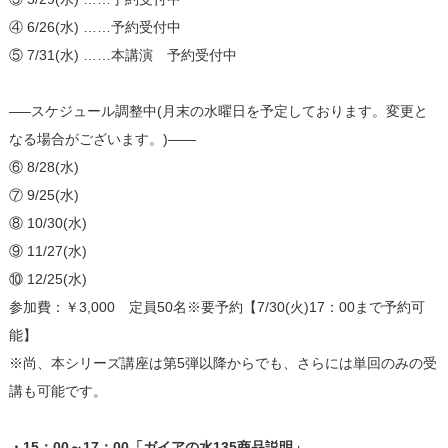
④ 6/26(水) ……予約受付中
⑤ 7/31(水) ……本講演 予約受付中
—–スケジュール調整中(月末の水曜日を予定しております。変更と
なる場合がございます。)——
⑥ 8/28(水)
⑦ 9/25(水)
⑧ 10/30(水)
⑨ 11/27(水)
⑩ 12/25(水)
参加費：￥3,000 定員50名※要予約【7/30(火)17：00まで予約可
能】
※尚、本シリーズ講座は第5弾以降からでも、さらには単回のみの受
講も可能です。
・15：00～17：00「ガイアの水135商品説明」