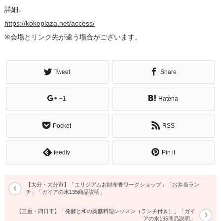
詳細↓
https://kokoplaza.net/access/
※会場とリンク先が違う場合がございます。
Tweet
Share
+1
Hatena
Pocket
RSS
feedly
Pin it
【大分・大分市】「エリジアムお財布香ワークショップ」「お弁当ラン
チ」「ガイアの水135商品説明」
【三重・四日市】「発酵と和の薬膳料理レッスン（ランチ付き）」「ガイ
アの水135商品説明」