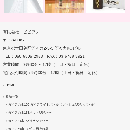
有限会社 ビビアン
〒158-0082
蛇口用
地球の恵みを シャワー
卓上にオアシスを ポット
地球の一滴 エリジアム
東京都世田谷区等々力2-3-3 等々力KOビル
TEL：050-5805-2953 FAX：03-5758-3921
営業時間：9時30分～17時（土日・祝日 定休）
電話受付時間：9時30分～17時（土日・祝日 定休）
HOME
商品一覧
ガイアの水135 ガイアライトボトル（プッシュ型浄水ボトル）
ガイアの水135ポット型浄水器
ガイアの水135浄水シャワー
ガイアの水135蛇口用浄水器