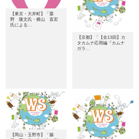
【東京・大井町】「粟
野 隆文氏・横山 直宏
氏による…
【京都】「【全13回】カ
タカムナ応用編『カムナ
ガラ…
【岡山・玉野市】「腸