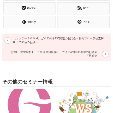
Pocket
RSS
feedly
Pin it
【サンデーＺＯＯＭ】ガイアの水135関連のお話会～腸内フローラ検査解
析士の菌活のお話～
【沖縄・北中城村】「ミキ講座初級編」「ガイアの水135お水のお話会」
「懇親会」
その他のセミナー情報