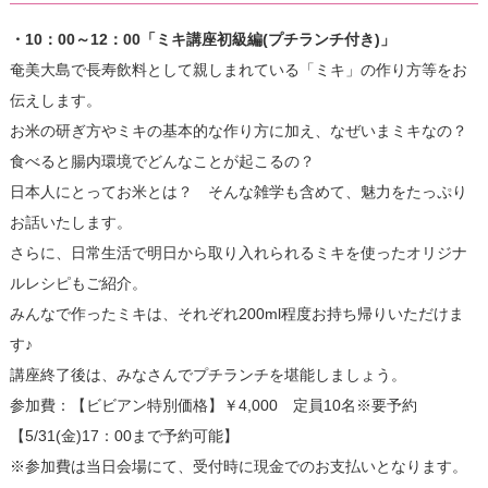
・10：00～12：00「ミキ講座初級編(プチランチ付き)」
奄美大島で長寿飲料として親しまれている「ミキ」の作り方等をお
伝えします。
お米の研ぎ方やミキの基本的な作り方に加え、なぜいまミキなの？
食べると腸内環境でどんなことが起こるの？
日本人にとってお米とは？ そんな雑学も含めて、魅力をたっぷり
お話いたします。
さらに、日常生活で明日から取り入れられるミキを使ったオリジナ
ルレシピもご紹介。
みんなで作ったミキは、それぞれ200ml程度お持ち帰りいただけま
す♪
講座終了後は、みなさんでプチランチを堪能しましょう。
参加費：【ビビアン特別価格】￥4,000 定員10名※要予約
【5/31(金)17：00まで予約可能】
※参加費は当日会場にて、受付時に現金でのお支払いとなります。