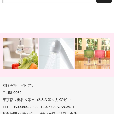
有限会社 ビビアン
〒158-0082
 蛇口用
地球の恵みを シャワー
卓上にオアシスを ポット
地球の一滴 エリジア
東京都世田谷区等々力2-3-3 等々力KOビル
TEL：050-5805-2953 FAX：03-5758-3921
営業時間：9時30分～17時（土日・祝日 定休）