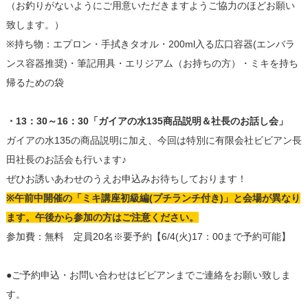
（お釣りがないようにご用意いただきますようご協力のほどお願い
致します。）
※持ち物：エプロン・手拭きタオル・200ml入る広口容器(エンバラ
ンス容器推奨)・筆記用具・エリジアム（お持ちの方）・ミキを持ち
帰るための袋
・13：30～16：30「ガイアの水135商品説明＆社長のお話し会」
ガイアの水135の商品説明に加え、今回は特別に有限会社ビビアン長
田社長のお話会も行います♪
ぜひお誘いあわせのうえお申込みお待ちしております！
※午前中開催の「ミキ講座初級編(プチランチ付き)」と会場が異なり
ます。午後から参加の方はご注意ください。
参加費：無料 定員20名※要予約【6/4(火)17：00まで予約可能】
●ご予約申込・お問い合わせはビビアンまでご連絡をお願い致しま
す。