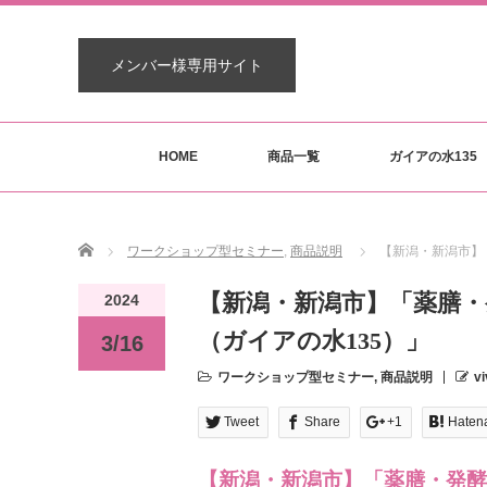
メンバー様専用サイト
HOME
商品一覧
ガイアの水135
Home
ワークショップ型セミナー
,
商品説明
【新潟・新潟市】
【新潟・新潟市】「薬膳・
2024
（ガイアの水135）」
3/16
ワークショップ型セミナー
,
商品説明
vi
Tweet
Share
+1
Haten
【新潟・新潟市】「薬膳・発酵