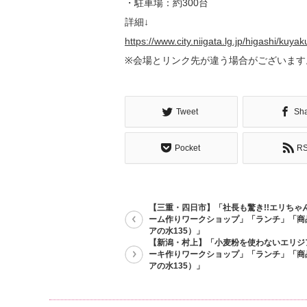
・駐車場：約300台
詳細↓
https://www.city.niigata.lg.jp/higashi/kuya
※会場とリンク先が違う場合がございます
Tweet
Sh
Pocket
R
【三重・四日市】「社長も驚き!!エリちゃ
ーム作りワークショップ」「ランチ」「商
アの水135）」
【新潟・村上】「小麦粉を使わないエリジ
ーキ作りワークショップ」「ランチ」「商
アの水135）」