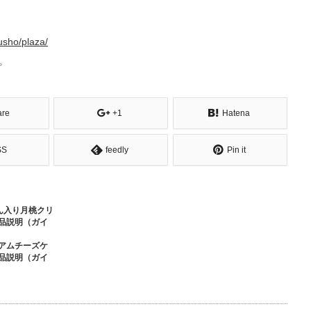
kusho/plaza/
。
are
+1
Hatena
SS
feedly
Pin it
ん入り月桃クリ
品説明（ガイ
アムチーズケ
品説明（ガイ