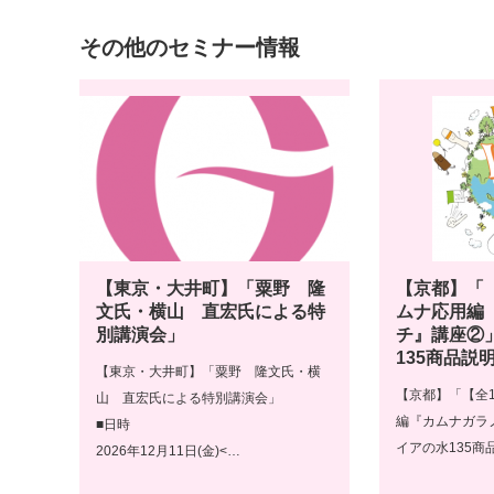
その他のセミナー情報
【東京・大井町】「粟野 隆
【京都】「
文氏・横山 直宏氏による特
ムナ応用編
別講演会」
チ』講座②
135商品説
【東京・大井町】「粟野 隆文氏・横
【京都】「【全
山 直宏氏による特別講演会」
編『カムナガラ
■日時
イアの水135商
2026年12月11日(金)<…