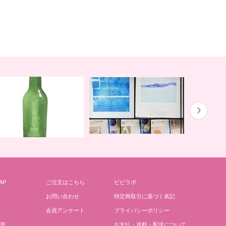
ガイアの水１３５と私
川田先生の
AP
ご注文はこちら
ビビラボ
どりごとグリーンボトル
お問い合わせ
特定商取引に基づく表記
会員アンケート
プライバシーポリシー
声
お支払・送料・配送について