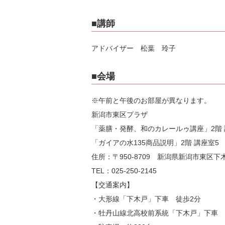
■講師
アドバイザー 松葉 玲子
■会場
※午前と午後のお部屋が異なります。
新潟市東区プラザ
「薬膳・発酵、和のカレールゥ講座」2階
「ガイアの水135商品説明」2階 講座室5
住所：〒950-8709 新潟県新潟市東区下木
TEL：025-250-2145
【交通案内】
・大形線「下木戸」下車 徒歩2分
・牡丹山線北高校前系統「下木戸」下車 