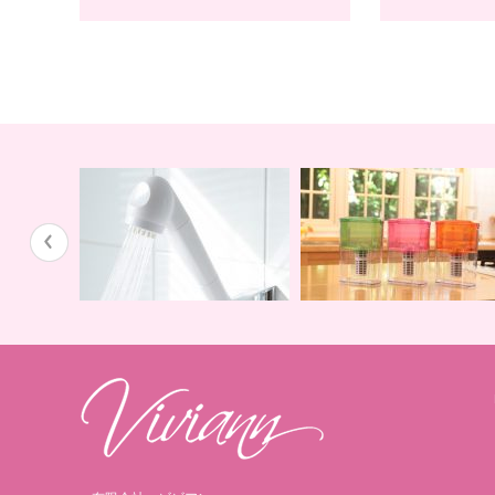
蛇口用
地球の恵みを シャワー
卓上にオアシスを ポット