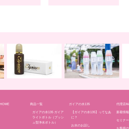
HOME
商品一覧
ガイアの水135
代理店M
地球の一滴 エリジアム
地球と共に ライトボトル
み
ガイアの水135 ガイア
【ガイアの水135】ってなあ
新着情報
ライトボトル（プッシ
に？
セミナー
ュ型浄水ボトル）
お水のお話し
お客様の