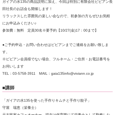
ガイアの水135の商品説明に加え、今回は特別に有限会社ビビアン長
田社長のお話会も開催します！
リラックスした雰囲気の楽しい会なので、初参加の方もぜひお気軽
にお申込みください♪
参加費：無料 定員30名※要予約【10/27(金)17：00まで】
●ご予約申込・お問い合わせはビビアンまでご連絡をお願い致しま
す。
※ビビアン会員様でない場合、フルネーム・ご住所・お電話番号を
お伺いします
TEL：03-5758-3911 MAIL：gaia135info@viviann.co.jp
■講師
「ガイアの水135を使った手作りキムチと手作り餃子」
守屋 瑞恵（栄養士）
元古民家カフェオーナー。現在は保育園にて栄養士として勤務しな