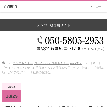
メニュー
メンバー様専用サイト
Home
ランチセミナー
,
ワークショップ型セミナー
,
商品説明
【岡山】
「ガイアの水135を使った手作りキムチと手作り餃子（ランチ付き）」「商品説
明（ガイアの水135）＆社長のお話会」
2023
10/29