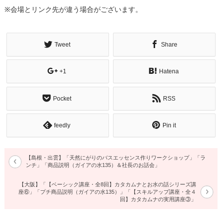
※会場とリンク先が違う場合がございます。
Tweet
Share
+1
Hatena
Pocket
RSS
feedly
Pin it
【島根・出雲】「天然にがりのバスエッセンス作りワークショップ」「ラ
ンチ」「商品説明（ガイアの水135）＆社長のお話会」
【大阪】「【ベーシック講座・全8回】カタカムナとお水の話シリーズ講
座⑥」「プチ商品説明（ガイアの水135）」「【スキルアップ講座・全４
回】カタカムナの実用講座③」