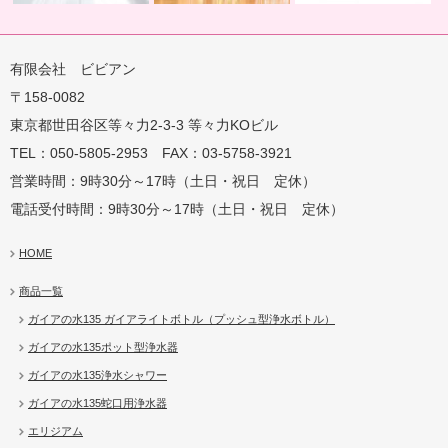
有限会社 ビビアン
〒158-0082
蛇口用
地球の恵みを シャワー
卓上にオアシスを ポット
地球の一滴 エリジアム
東京都世田谷区等々力2-3-3 等々力KOビル
TEL：050-5805-2953 FAX：03-5758-3921
営業時間：9時30分～17時（土日・祝日 定休）
電話受付時間：9時30分～17時（土日・祝日 定休）
HOME
商品一覧
ガイアの水135 ガイアライトボトル（プッシュ型浄水ボトル）
ガイアの水135ポット型浄水器
ガイアの水135浄水シャワー
ガイアの水135蛇口用浄水器
エリジアム