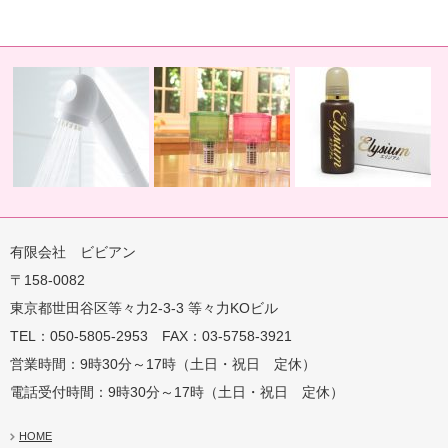
有限会社 ビビアン
〒158-0082
蛇口用
地球の恵みを シャワー
卓上にオアシスを ポット
地球の一滴 エリジアム
東京都世田谷区等々力2-3-3 等々力KOビル
TEL：050-5805-2953 FAX：03-5758-3921
営業時間：9時30分～17時（土日・祝日 定休）
電話受付時間：9時30分～17時（土日・祝日 定休）
HOME