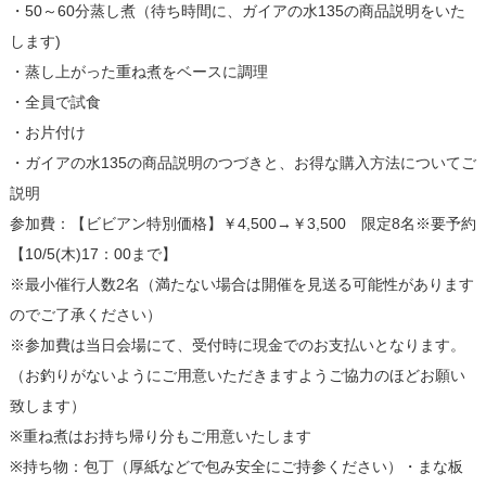
・50～60分蒸し煮（待ち時間に、ガイアの水135の商品説明をいた
します)
・蒸し上がった重ね煮をベースに調理
・全員で試食
・お片付け
・ガイアの水135の商品説明のつづきと、お得な購入方法についてご
説明
参加費：【ビビアン特別価格】￥4,500→￥3,500 限定8名※要予約
【10/5(木)17：00まで】
※最小催行人数2名（満たない場合は開催を見送る可能性があります
のでご了承ください）
※参加費は当日会場にて、受付時に現金でのお支払いとなります。
（お釣りがないようにご用意いただきますようご協力のほどお願い
致します）
※重ね煮はお持ち帰り分もご用意いたします
※持ち物：包丁（厚紙などで包み安全にご持参ください）・まな板