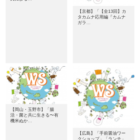
【京都】「【全13回】カ
タカムナ応用編『カムナ
ガラ…
【岡山・玉野市】「腸
活・菌と共に生きる〜有
機米ぬか…
【広島】「手前醤油ワー
クショップ」「ランチ」