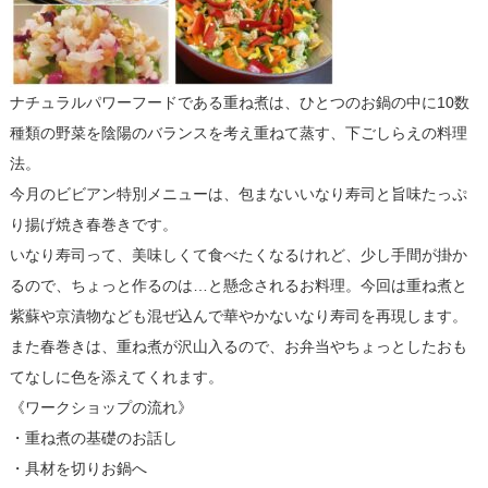
ナチュラルパワーフードである重ね煮は、ひとつのお鍋の中に10数
種類の野菜を陰陽のバランスを考え重ねて蒸す、下ごしらえの料理
法。
今月のビビアン特別メニューは、包まないいなり寿司と旨味たっぷ
り揚げ焼き春巻きです。
いなり寿司って、美味しくて食べたくなるけれど、少し手間が掛か
るので、ちょっと作るのは…と懸念されるお料理。今回は重ね煮と
紫蘇や京漬物なども混ぜ込んで華やかないなり寿司を再現します。
また春巻きは、重ね煮が沢山入るので、お弁当やちょっとしたおも
てなしに色を添えてくれます。
《ワークショップの流れ》
・重ね煮の基礎のお話し
・具材を切りお鍋へ