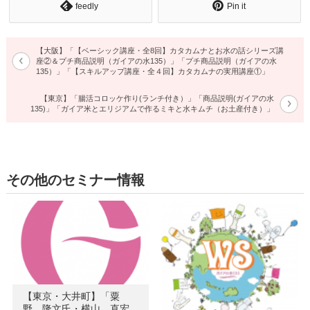
feedly
Pin it
【大阪】「【ベーシック講座・全8回】カタカムナとお水の話シリーズ講
座②＆プチ商品説明（ガイアの水135）」「プチ商品説明（ガイアの水
135）」「【スキルアップ講座・全４回】カタカムナの実用講座①」
【東京】「腸活コロッケ作り(ランチ付き）」「商品説明(ガイアの水
135)」「ガイア米とエリジアムで作るミキと水キムチ（お土産付き）」
その他のセミナー情報
【東京・大井町】「粟
野 隆文氏・横山 直宏