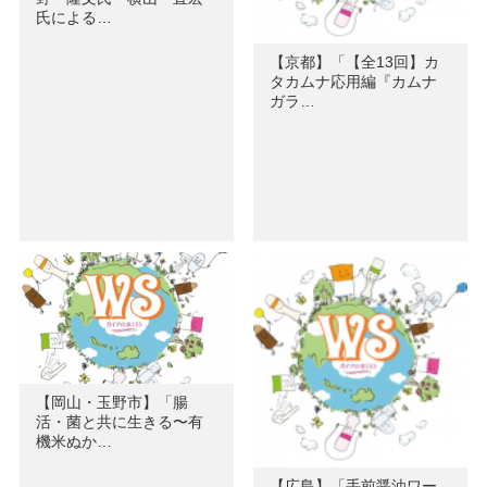
氏による…
【京都】「【全13回】カ
タカムナ応用編『カムナ
ガラ…
【岡山・玉野市】「腸
活・菌と共に生きる〜有
機米ぬか…
【広島】「手前醤油ワー