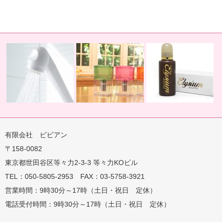
有限会社 ビビアン
〒158-0082
蛇口用
地球の恵みを シャワー
卓上にオアシスを ポット
地球の一滴 エリジアム
東京都世田谷区等々力2-3-3 等々力KOビル
TEL：050-5805-2953 FAX：03-5758-3921
営業時間：9時30分～17時（土日・祝日 定休）
電話受付時間：9時30分～17時（土日・祝日 定休）