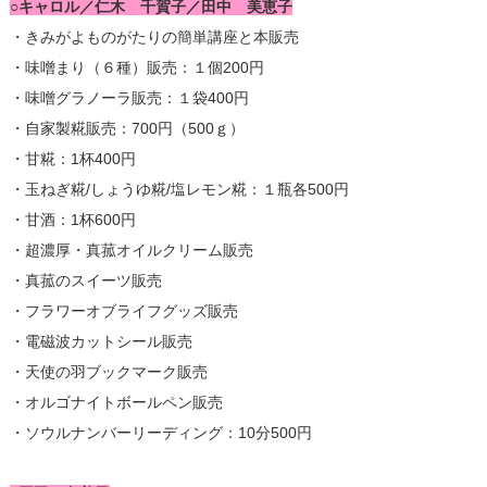
○キャロル／仁木 千賀子／田中 美恵子
・きみがよものがたりの簡単講座と本販売
・味噌まり（６種）販売：１個200円
・味噌グラノーラ販売：１袋400円
・自家製糀販売：700円（500ｇ）
・甘糀：1杯400円
・玉ねぎ糀/しょうゆ糀/塩レモン糀：１瓶各500円
・甘酒：1杯600円
・超濃厚・真菰オイルクリーム販売
・真菰のスイーツ販売
・フラワーオブライフグッズ販売
・電磁波カットシール販売
・天使の羽ブックマーク販売
・オルゴナイトボールペン販売
・ソウルナンバーリーディング：10分500円