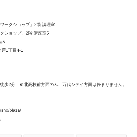
ワークショップ」2階 調理室
クショップ」2階 講座室5
室5
戸1丁目4-1
徒歩2分 ※北高校前方面のみ。万代シテイ方面は停まりません。
kusho/plaza/
。