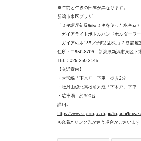
※午前と午後の部屋が異なります。
新潟市東区プラザ
「ミキ講座初級編＆ミキを使った水キムチ
「ガイアライトボトルハンドホルダーワー
「ガイアの水135プチ商品説明」2階 講座
住所：〒950-8709 新潟県新潟市東区下木
TEL：025-250-2145
【交通案内】
・大形線「下木戸」下車 徒歩2分
・牡丹山線北高校前系統「下木戸」下車 
・駐車場：約300台
詳細↓
https://www.city.niigata.lg.jp/higashi/kuya
※会場とリンク先が違う場合がございます