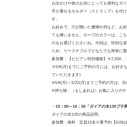
お出かけや旅のお供にとっても便利なガイ
手が通せるホルダー（ストラップ）を付け
す。
お好みで、穴が開いた珊瑚や貝など、お好
ても構いません。ロープのカラーは、こち
のをお選びくださいね。今回は、特別な道
ため、リーズナブルでどなたでも簡単に製
参加費：【ビビアン特別価格】￥2,500 定員
※5/8(月)までにご予約の方には、お好
ていただきます)
※5/8(月)～5/22(月)までご予約の
※持ち物：（もしあれば）お氣に入りのチ
・15：00～16：30「ガイアの水135プ
ガイアの水135の商品説明。
参加費：無料 定員15名※要予約【5/26(金