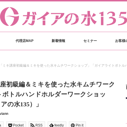
代理店MAP
新着情報
セミナー
お客様
「ミキ講座初級編＆ミキを使った水キムチワークショップ」「ガイアライトボトルハ
講座初級編＆ミキを使った水キムチワーク
トボトルハンドホルダーワークショッ
アの水135）」
viann
a
Pocket
RSS
feedly
Pin it