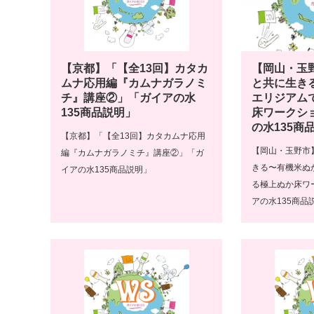
【京都】「【全13回】カタカ
【岡山・玉
ムナ応用編『カムナガラノミ
と共に生き
チ』講座②」「ガイアの水
エリジアム
135商品説明」
床ワークシ
の水135商
【京都】「【全13回】カタカムナ応用
【岡山・玉野市
編『カムナガラノミチ』講座②」「ガ
きる〜有機米ぬ
イアの水135商品説明」
る極上ぬか床ワ
アの水135商品