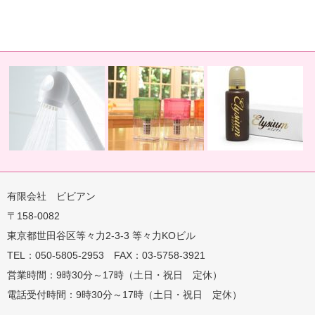
有限会社 ビビアン
〒158-0082
蛇口用
地球の恵みを シャワー
卓上にオアシスを ポット
地球の一滴 エリジアム
東京都世田谷区等々力2-3-3 等々力KOビル
TEL：050-5805-2953 FAX：03-5758-3921
営業時間：9時30分～17時（土日・祝日 定休）
電話受付時間：9時30分～17時（土日・祝日 定休）