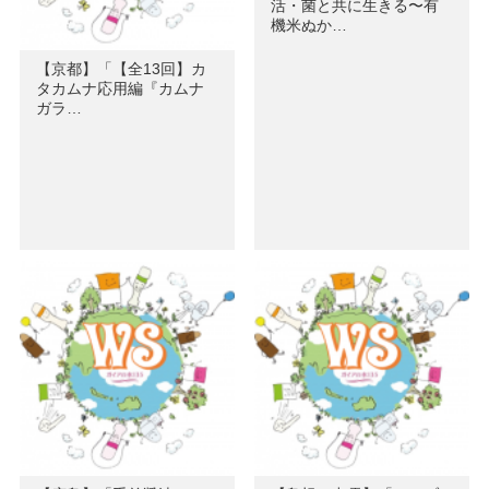
活・菌と共に生きる〜有
機米ぬか…
【京都】「【全13回】カ
タカムナ応用編『カムナ
ガラ…