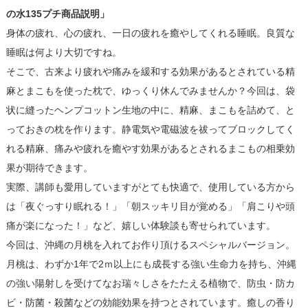
の水135プチ商品説明」
身体の疲れ、心の疲れ、一日の疲れを癒やしてくれる睡眠。良質な
睡眠は何より大切ですね。
そこで、古来より疲れや痛みを緩和する効果があるとされている精
麻とまこもを使った枕で、ゆっくり休んでみませんか？今回は、袋
状に縫ったヘンプコットン生地の中に、精麻、まこもを詰めて、と
っておきの枕を作ります。静電気や電磁波を祓ってブロックしてく
れる精麻、痛みや疲れを癒やす効果があるとされるまこもの相乗効
果が期待できます。
実際、講師も愛用していますがとても快適で、使用している方から
は「夜ぐっすり眠れる！」「朝スッキリ目が覚める」「肩こりや頭
痛が楽になった！」など、嬉しい体験談も寄せられています。
今回は、沖縄の月桃を入れてお作り頂けるスペシャルバージョン。
月桃は、わずか1年で2ｍ以上にも成長する強い生命力を持ち、沖縄
の強い陽射しを受けてなお瑞々しさをたたえる植物で、防虫・防カ
ビ・防菌・殺菌などの効能効果を持つとされています。癒しの香り