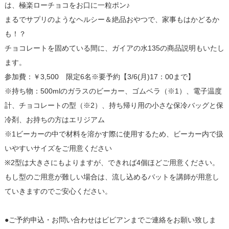
は、極楽ローチョコをお口に一粒ポン♪
まるでサプリのようなヘルシー＆絶品おやつで、家事もはかどるか
も！？
チョコレートを固めている間に、ガイアの水135の商品説明もいたし
ます。
参加費：￥3,500 限定6名※要予約【3/6(月)17：00まで】
※持ち物：500mlのガラスのビーカー、ゴムベラ（※1）、電子温度
計、チョコレートの型（※2）、持ち帰り用の小さな保冷バッグと保
冷剤、お持ちの方はエリジアム
※1ビーカーの中で材料を溶かす際に使用するため、ビーカー内で扱
いやすいサイズをご用意ください
※2型は大きさにもよりますが、できれば4個ほどご用意ください。
もし型のご用意が難しい場合は、流し込めるバットを講師が用意し
ていきますのでご安心ください。
●ご予約申込・お問い合わせはビビアンまでご連絡をお願い致しま