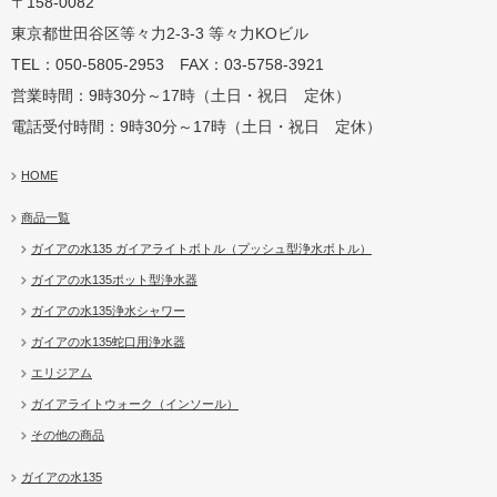
〒158-0082
蛇口用
地球の恵みを シャワー
卓上にオアシスを ポット
地球の一滴 エリジアム
東京都世田谷区等々力2-3-3 等々力KOビル
TEL：050-5805-2953 FAX：03-5758-3921
営業時間：9時30分～17時（土日・祝日 定休）
電話受付時間：9時30分～17時（土日・祝日 定休）
HOME
商品一覧
ガイアの水135 ガイアライトボトル（プッシュ型浄水ボトル）
ガイアの水135ポット型浄水器
ガイアの水135浄水シャワー
ガイアの水135蛇口用浄水器
エリジアム
ガイアライトウォーク（インソール）
その他の商品
ガイアの水135