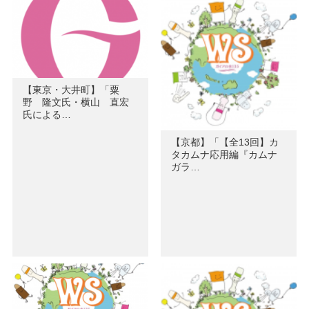
【東京・大井町】「粟
野 隆文氏・横山 直宏
氏による…
【京都】「【全13回】カ
タカムナ応用編『カムナ
ガラ…