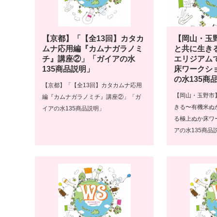
【京都】「【全13回】カタカ
【岡山・玉
ムナ応用編『カムナガラノミ
と共に生き
チ』講座②」「ガイアの水
エリジアム
135商品説明」
床ワークシ
の水135商
【京都】「【全13回】カタカムナ応用
【岡山・玉野市
編『カムナガラノミチ』講座②」「ガ
きる〜有機米ぬ
イアの水135商品説明」
る極上ぬか床ワ
アの水135商品