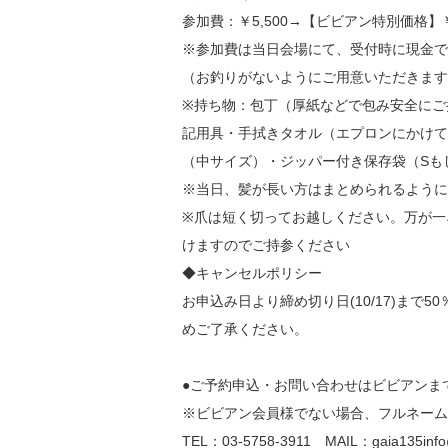
参加費：￥5,500→【ビビアン特別価格】￥4
※参加費は当日会場にて、受付時に現金で
（お釣りがないようにご用意いただきます
※持ち物：包丁（厚紙などで包み安全にご
記用具・手拭きタオル（エプロンにかけて
（中サイズ）・ジッパー付き保存袋（Sも
※当日、髪が長い方はまとめられるように
※爪は短く切ってお越しください。万が一
けますのでご持参ください
◆キャンセルポリシー
お申込み日より締め切り日(10/17)まで
めご了承ください。
●ご予約申込・お問い合わせはビビアンま
※ビビアン会員様でない場合、フルネーム
TEL：03-5758-3911 MAIL：gaia135info@v