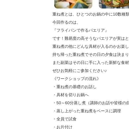
重ね煮とは、ひとつのお鍋の中に10数種
今回作るのは、
『フライパンで作るパエリア』
です！難易度の高そうなパエリアが実はと
重ね煮の他にどんな具材が入るのかお楽し
持ち帰った重ね煮でその日の夕食は決まり
また副菜はその日に手に入った新鮮な食材
ぜひお気軽にご参加ください♪
《ワークショップの流れ》
・重ね煮の基礎のお話し
・具材を切りお鍋へ
・50～60分蒸し煮（講師のお話や皆様の
・蒸し上がった重ね煮をベースに調理
・全員で試食
・お片付け