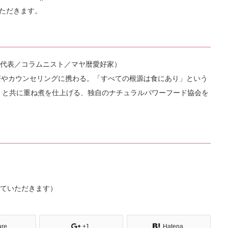
ただきます。
代表／コラムニスト／マヤ暦愛好家）
療やカウンセリングに携わる。「すべての根源は食にあり」という
マ』と共に重ね煮を仕上げる、独自のナチュラルパワーフード協会を
ていただきます）
are
+1
Hatena