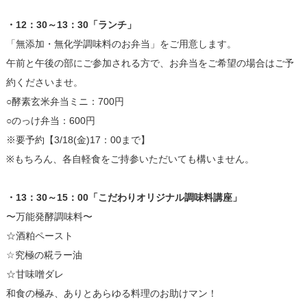
・12：30～13：30「ランチ」
「無添加・無化学調味料のお弁当」をご用意します。
午前と午後の部にご参加される方で、お弁当をご希望の場合はご予
約くださいませ。
○酵素玄米弁当ミニ：700円
○のっけ弁当：600円
※要予約【3/18(金)17：00まで】
※もちろん、各自軽食をご持参いただいても構いません。
・13：30～15：00「こだわりオリジナル調味料講座」
〜万能発酵調味料〜
☆酒粕ペースト
☆究極の糀ラー油
☆甘味噌ダレ
和食の極み、ありとあらゆる料理のお助けマン！