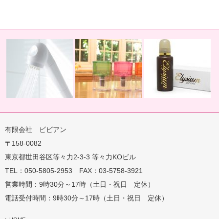
有限会社 ビビアン
〒158-0082
蛇口用
地球の恵みを シャワー
卓上にオアシスを ポット
地球の一滴 エリジアム
東京都世田谷区等々力2-3-3 等々力KOビル
TEL：050-5805-2953 FAX：03-5758-3921
営業時間：9時30分～17時（土日・祝日 定休）
電話受付時間：9時30分～17時（土日・祝日 定休）