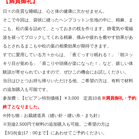
【満員御礼】
日々の良質な睡眠は、心と体の健康に欠かせません。
そこで今回は、袋状に縫ったヘンプコットン生地の中に、精麻、ま
こも、松の葉を詰めて、とっておきの枕を作ります。静電気や電磁
波を祓ってブロックしてくれる精麻、痛みや疲れを癒やす効果があ
るとされるまこもや松の葉の相乗効果が期待できます。
すでに愛用している方々からは、「夜ぐっすり眠れる！」「朝スッ
キリ目が覚める」「肩こりや頭痛が楽になった！」など、嬉しい体
験談が寄せられていますので、ぜひこの機会にお試しください。
当日はひとつお持ち帰りいただける他、ご希望の方は、有料で材料
の追加購入も可能です。
参加費：【ビビアン特別価格】￥3,000 定員10名
※満員御礼・予約
終了となりました。
※持ち物：お裁縫道具（縫い針・縫い糸・まち針）
※別途2,500円で材料の追加購入も可能。ご希望の方は
【3/18(金)17：00まで】にあわせてご予約ください。