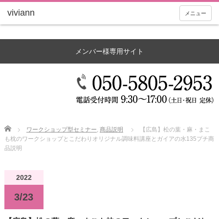
メニュー
メンバー様専用サイト
Home
ワークショップ型セミナー
,
商品説明
【広島】松の葉・麻・まこ
も枕のワークショップとこだわりオリジナル調味料講座とガイアの水135プチ商
品説明
2022
3/23