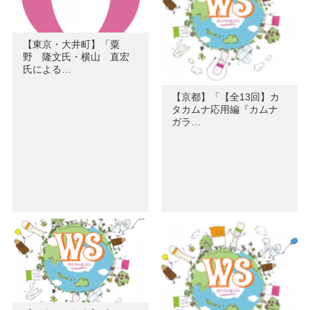
【東京・大井町】「粟
野 隆文氏・横山 直宏
氏による…
【京都】「【全13回】カ
タカムナ応用編『カムナ
ガラ…