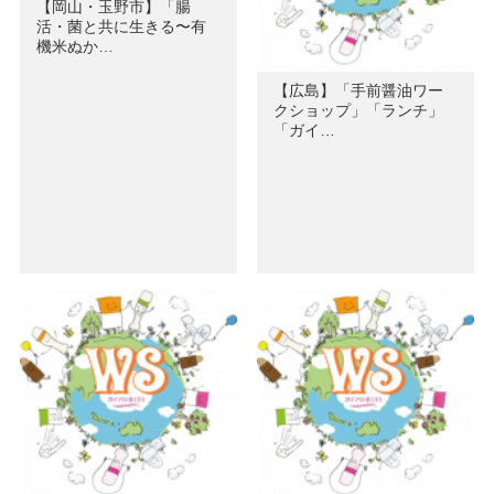
【岡山・玉野市】「腸
活・菌と共に生きる〜有
機米ぬか…
【広島】「手前醤油ワー
クショップ」「ランチ」
「ガイ…