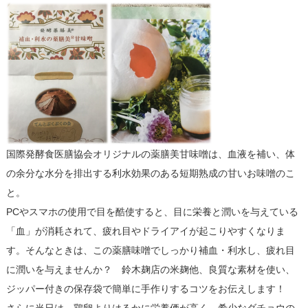
国際発酵食医膳協会オリジナルの薬膳美甘味噌は、血液を補い、体
の余分な水分を排出する利水効果のある短期熟成の甘いお味噌のこ
と。
PCやスマホの使用で目を酷使すると、目に栄養と潤いを与えている
「血」が消耗されて、疲れ目やドライアイが起こりやすくなりま
す。そんなときは、この薬膳味噌でしっかり補血・利水し、疲れ目
に潤いを与えませんか？ 鈴木麹店の米麹他、良質な素材を使い、
ジッパー付きの保存袋で簡単に手作りするコツをお伝えします！