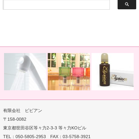
有限会社 ビビアン
〒158-0082
蛇口用
地球の恵みを シャワー
卓上にオアシスを ポット
地球の一滴 エリジアム
東京都世田谷区等々力2-3-3 等々力KOビル
TEL：050-5805-2953 FAX：03-5758-3921