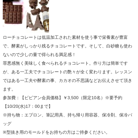
ローチョコレートは低温加工された素材を使う事で栄養素が豊富
で、酵素がしっかり残るチョコレートです。そして、白砂糖も使わ
ないので少しの量で得られる満足感！
罪悪感無く美味しく食べられるチョコレート。作り方は簡単です
が、ある一工夫でチョコレートの艶々が全く変わります。レッスン
ではある一工夫や酵素の事、カカオの不思議などお伝えさせて頂き
ます。
参加費：【ビビアン会員価格】￥3,500（限定10名）※要予約
【10/20(水)17：00まで】
※持ち物：エプロン、筆記用具、持ち帰り用容器、保冷剤、保冷バ
ッグ
※型抜き用のモールドをお持ちの方はご持参ください。