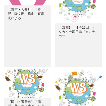
【東京・大井町】「粟
野 隆文氏・横山 直宏
氏による…
【京都】「【全13回】カ
タカムナ応用編『カムナ
ガラ…
【岡山・玉野市】「腸
活・菌と共に生きる〜有