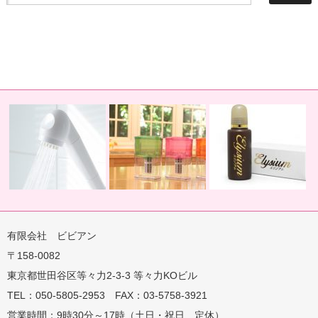
有限会社 ビビアン
〒158-0082
蛇口用
地球の恵みを シャワー
卓上にオアシスを ポット
地球の一滴 エリジアム
東京都世田谷区等々力2-3-3 等々力KOビル
TEL：050-5805-2953 FAX：03-5758-3921
営業時間：9時30分～17時（土日・祝日 定休）