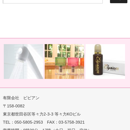
有限会社 ビビアン
〒158-0082
蛇口用
地球の恵みを シャワー
卓上にオアシスを ポット
地球の一滴 エリジアム
東京都世田谷区等々力2-3-3 等々力KOビル
TEL：050-5805-2953 FAX：03-5758-3921