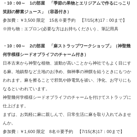
・10：00～ 1の部屋 「季節の果物とエリジアムで作るにっこり
笑顔の酵素ジュース」（容器付き）
参加費：￥3,500 限定 15名※要予約 【7/15(木)17：00まで】
※持ち物：エプロン(必要な方はお持ちください) 、筆記用具
・10：00～ 2の部屋 「麻ストラップワークショップ」（神聖幾
何学模様シードオブライフのチャーム付き）
日本古来から神聖な植物、波動が高いことから神社でもよく目にす
る麻。地鎮祭など土地のお浄め、御神事の神饌を結うときにもつか
われます。麻を擦ることで邪気や静電気を祓い、浄化、お守りにも
なるといわれています。
神聖幾何学模様シードオブライフのチャームを付けてストラップに
仕上げます。
まずは、お気軽に麻に親しんで、日常生活に麻を取り入れてみませ
んか。
参加費：￥1,600 限定 8名※要予約 【7/15(木)17：00まで】