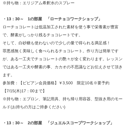
※持ち物：エリジアム希釈水のスプレー
・13：30～ 1の部屋 「ローチョコワークショップ」
ローチョコレートは低温加工された素材を使う事で栄養素が豊富
で、酵素がしっかり残るチョコレートです。
そして、白砂糖も使わないので少しの量で得られる満足感！
罪悪感無く美味しく食べられるチョコレート。作り方は簡単です
が、ある一工夫でチョコレートの艶々が全く変わります。レッスン
ではある一工夫や酵素の事、カカオの不思議などお伝えさせて頂き
ます。
参加費：【ビビアン会員価格】￥3,500 限定10名※要予約
【7/15(木)17：00まで】
※持ち物：エプロン、筆記用具、持ち帰り用容器、型抜き用のモー
ルド(お持ちの方はご持参ください)
・13：30～ 2の部屋 「ジュエルスコープワークショップ」