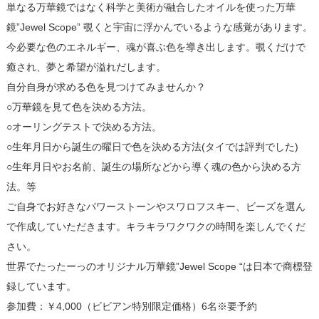
単なる万華鏡ではなく科学と美術が融合したオイルを使った万華
鏡”Jewel Scope” 覗くと宇宙に浮かんでいるような感覚があります。
今必要な色のエネルギー、魂が喜ぶ色を導き出します。覗くだけで
癒され、夢と希望が溢れだします。
自分自身が求める色を見つけてみませんか？
○万華鏡を見て色を決める方法。
○オーリングテストで決める方法。
○生年月日から誕生の曜日で色を決める方法(タイでは評判でした)
○生年月日やお名前、誕生の場所などから導く魂の色から決める方
法。等
ご自身でお好きなパワーストーンやスワロフスキー、ビーズを選ん
で作成していただきます。キラキラワクワクの時間を楽しんでくだ
さい。
世界でたったーっのオリジナル万華鏡”Jewel Scope “は日本で商標登
録しています。
参加費：￥4,000（ビビアン特別限定価格）6名※要予約