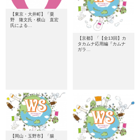
【東京・大井町】「粟
野 隆文氏・横山 直宏
氏による…
【京都】「【全13回】カ
タカムナ応用編『カムナ
ガラ…
【岡山・玉野市】「腸