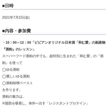
■日時
2021年7月2日(金)
■内容・参加費
・10：00～12：00「ビビアンオリジナル日本酒「和む愛」の副産物
『酒粕』のレッスン」
スーパーフード酒粕の中でも、超特別に生まれた「和む愛」の『酒
粕』を使って
◯ゆる酒粕
◯優しいゆる酒粕
◯酒粕味噌ペースト
を作ります。
酒粕の魅力は、
※脂肪を吸着し、体外へ出す「レジスタントプロテイン」