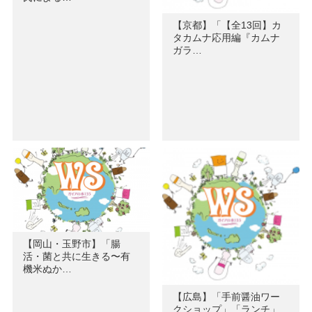
【京都】「【全13回】カ
タカムナ応用編『カムナ
ガラ…
【岡山・玉野市】「腸
活・菌と共に生きる〜有
機米ぬか…
【広島】「手前醤油ワー
クショップ」「ランチ」