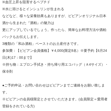
※血圧上昇を阻害するペプチド
※水に溶けるとインシュリンが生まれる
などなど、様々な栄養効果もありますが、ビビアンオリジナル日本
酒から生まれた『酒粕』の魅力は
更にアップしているでしょう。作ったら、簡単なお料理方法や酒粕
パックもお伝えします。
3種類の「和み酒粕」ペーストのお土産付きです。
参加費：【ビビアン会員価格】￥4,000(限定8名）※要予約【6月24
日(木)17：00まで】
※持ち物：エプロン手拭き・持ち帰り用エコバッグ（Ａ4サイズ）・
保冷剤
●ご予約申込・お問い合わせはビビアンまでご連絡をお願い致しま
す。
※ビビアンの会員様限定とさせていただきます。(会員限定＝愛用者
登録をされている方)