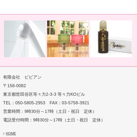
有限会社 ビビアン
〒158-0082
蛇口用
地球の恵みを シャワー
卓上にオアシスを ポット
地球の一滴 エリジアム
東京都世田谷区等々力2-3-3 等々力KOビル
TEL：050-5805-2953 FAX：03-5758-3921
営業時間：9時30分～17時（土日・祝日 定休）
電話受付時間：9時30分～17時（土日・祝日 定休）
HOME