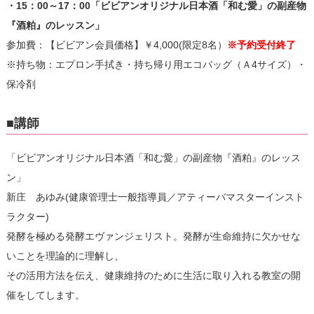
・15：00～17：00「ビビアンオリジナル日本酒「和む愛」の副産物
『酒粕』のレッスン」
参加費：【ビビアン会員価格】￥4,000(限定8名）
※予約受付終了
※持ち物：エプロン手拭き・持ち帰り用エコバッグ（Ａ4サイズ）・
保冷剤
■講師
「ビビアンオリジナル日本酒「和む愛」の副産物『酒粕』のレッス
ン」
新庄 あゆみ(健康管理士一般指導員／アティーバマスターインスト
ラクター)
発酵を極める発酵エヴァンジェリスト。発酵が生命維持に欠かせな
いことを理論的に理解し、
その活用方法を伝え、健康維持のために生活に取り入れる教室の開
催をしてします。