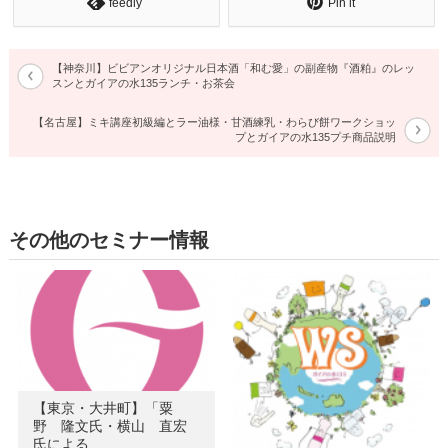
feedly
Pin it
【神奈川】ビビアンオリジナル日本酒「和む愛」の副産物『酒粕』のレッ
スンとガイアの水135ランチ・お茶会
【名古屋】ミキ講座初級編とラー油様・甘酒練乳・わらび餅ワークショッ
プとガイアの水135プチ商品説明
その他のセミナー情報
【東京・大井町】「粟
野 隆文氏・横山 直宏
氏による…