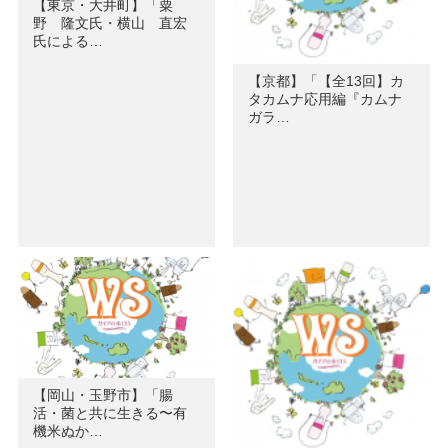
【東京・大井町】「粟
野 隆文氏・横山 直宏
氏による…
【京都】「【全13回】カ
タカムナ応用編『カムナ
ガラ…
【岡山・玉野市】「腸
活・菌と共に生きる〜有
機米ぬか…