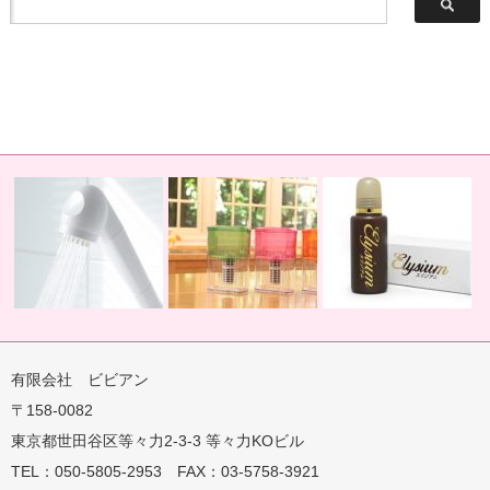
有限会社 ビビアン
〒158-0082
蛇口用
地球の恵みを シャワー
卓上にオアシスを ポット
地球の一滴 エリジアム
東京都世田谷区等々力2-3-3 等々力KOビル
TEL：050-5805-2953 FAX：03-5758-3921