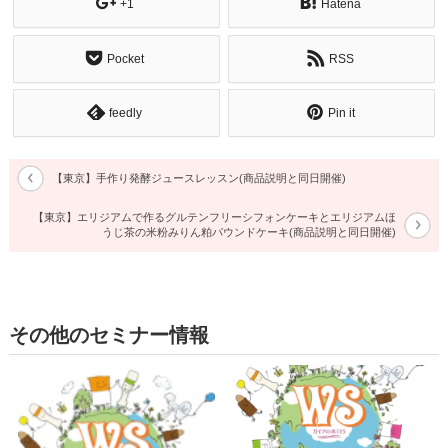
+1
Hatena
Pocket
RSS
feedly
Pin it
【東京】手作り発酵ジュースレッスン(商品説明と同日開催)
【東京】エリジアムで作るグルテンフリーシフォンケーキとエリジアムほ
うじ茶の米粉みりん粕パウンドケーキ(商品説明と同日開催)
その他のセミナー情報