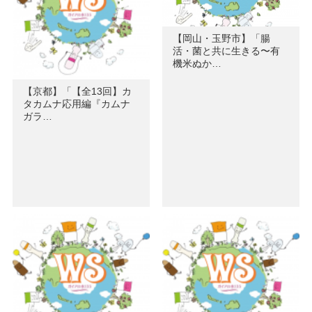
【岡山・玉野市】「腸
活・菌と共に生きる〜有
機米ぬか…
【京都】「【全13回】カ
タカムナ応用編『カムナ
ガラ…