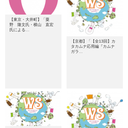
【東京・大井町】「粟
野 隆文氏・横山 直宏
氏による…
【京都】「【全13回】カ
タカムナ応用編『カムナ
ガラ…