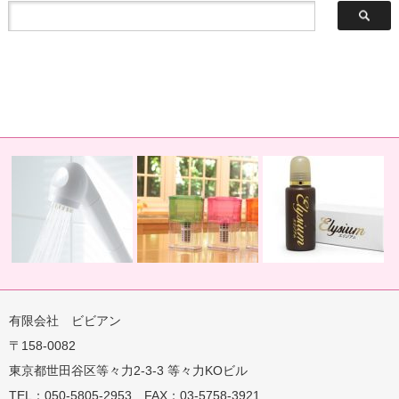
有限会社 ビビアン
〒158-0082
蛇口用
地球の恵みを シャワー
卓上にオアシスを ポット
地球の一滴 エリジアム
東京都世田谷区等々力2-3-3 等々力KOビル
TEL：050-5805-2953 FAX：03-5758-3921