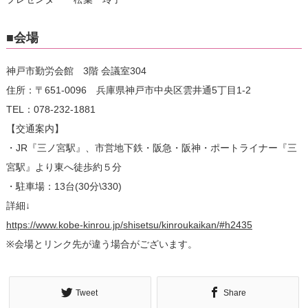
■会場
神戸市勤労会館 3階 会議室304
住所：〒651-0096 兵庫県神戸市中央区雲井通5丁目1-2
TEL：078-232-1881
【交通案内】
・JR『三ノ宮駅』、市営地下鉄・阪急・阪神・ポートライナー『三
宮駅』より東へ徒歩約５分
・駐車場：13台(30分\330)
詳細↓
https://www.kobe-kinrou.jp/shisetsu/kinroukaikan/#h2435
※会場とリンク先が違う場合がございます。
Tweet
Share