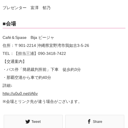
プレゼンター 富澤 郁乃
■会場
Café＆Spase Bija ビージャ
住所：〒901-2214 沖縄県宜野湾市我如古3-5-26
TEL：【担当三浦】090-3418-7422
【交通案内】
・バス停「簡易裁判所前」下車 徒歩約3分
・那覇空港から車で約40分
詳細↓
http://u0u0.net/iA6v
※会場とリンク先が違う場合がございます。
Tweet
Share