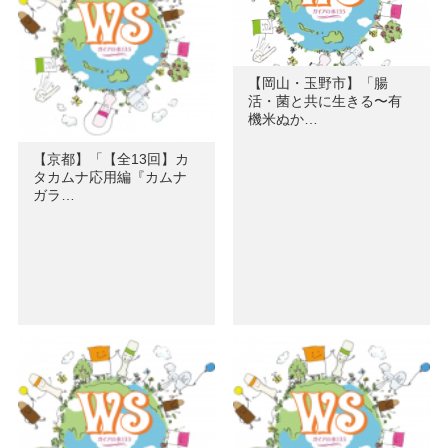
【岡山・玉野市】「腸
活・菌と共に生きる〜有
機米ぬか…
【京都】「【全13回】カ
タカムナ応用編『カムナ
ガラ…