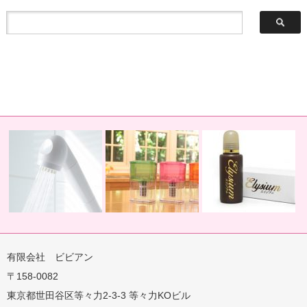
有限会社 ビビアン
〒158-0082
蛇口用
地球の恵みを シャワー
卓上にオアシスを ポット
地球の一滴 エリジアム
東京都世田谷区等々力2-3-3 等々力KOビル