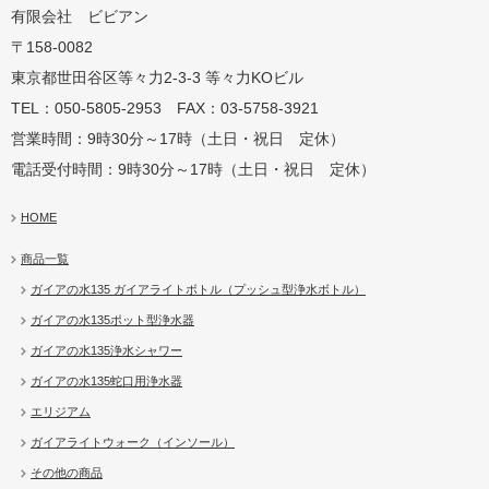
有限会社 ビビアン
〒158-0082
蛇口用
地球の恵みを シャワー
卓上にオアシスを ポット
地球の一滴 エリジアム
東京都世田谷区等々力2-3-3 等々力KOビル
TEL：050-5805-2953 FAX：03-5758-3921
営業時間：9時30分～17時（土日・祝日 定休）
電話受付時間：9時30分～17時（土日・祝日 定休）
HOME
商品一覧
ガイアの水135 ガイアライトボトル（プッシュ型浄水ボトル）
ガイアの水135ポット型浄水器
ガイアの水135浄水シャワー
ガイアの水135蛇口用浄水器
エリジアム
ガイアライトウォーク（インソール）
その他の商品