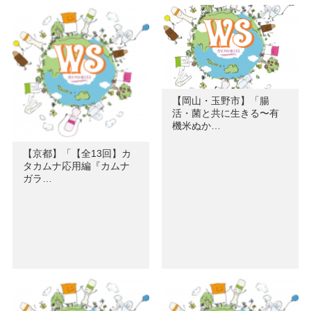
【岡山・玉野市】「腸
活・菌と共に生きる〜有
機米ぬか…
【京都】「【全13回】カ
タカムナ応用編『カムナ
ガラ…