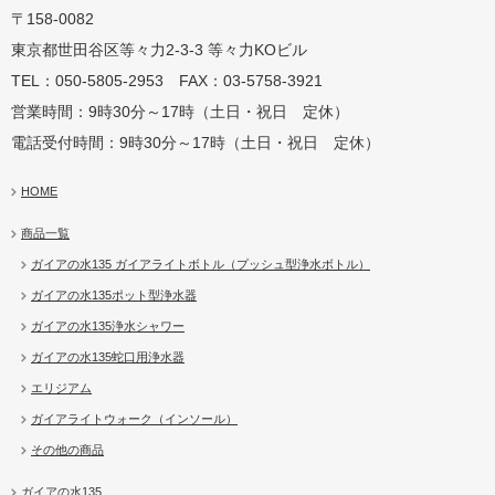
〒158-0082
蛇口用
地球の恵みを シャワー
卓上にオアシスを ポット
地球の一滴 エリジアム
東京都世田谷区等々力2-3-3 等々力KOビル
TEL：050-5805-2953 FAX：03-5758-3921
営業時間：9時30分～17時（土日・祝日 定休）
電話受付時間：9時30分～17時（土日・祝日 定休）
HOME
商品一覧
ガイアの水135 ガイアライトボトル（プッシュ型浄水ボトル）
ガイアの水135ポット型浄水器
ガイアの水135浄水シャワー
ガイアの水135蛇口用浄水器
エリジアム
ガイアライトウォーク（インソール）
その他の商品
ガイアの水135