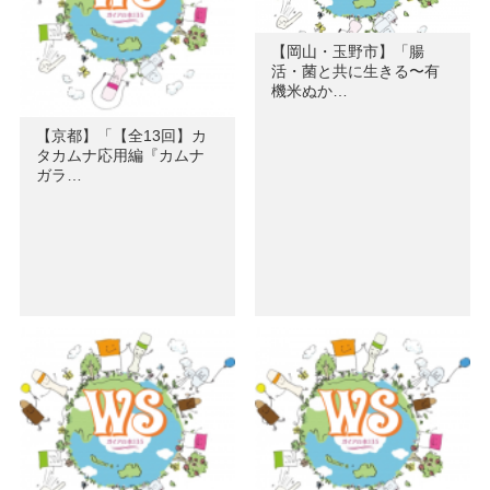
【岡山・玉野市】「腸
活・菌と共に生きる〜有
機米ぬか…
【京都】「【全13回】カ
タカムナ応用編『カムナ
ガラ…