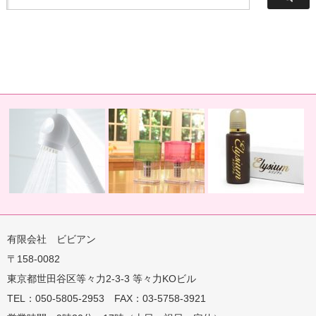
有限会社 ビビアン
〒158-0082
蛇口用
地球の恵みを シャワー
卓上にオアシスを ポット
地球の一滴 エリジアム
東京都世田谷区等々力2-3-3 等々力KOビル
TEL：050-5805-2953 FAX：03-5758-3921