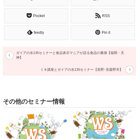
Pocket
RSS
feedly
Pin it
ガイアの水135セミナーと食品表示マニアが語る食品の裏側【福岡・天
神】
ミキ講座とガイアの水135セミナー【長野･安曇野市】
その他のセミナー情報