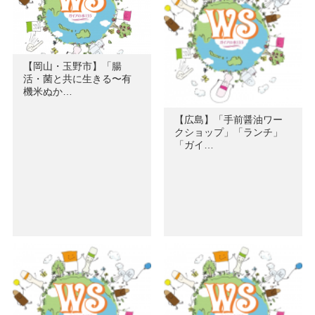
【岡山・玉野市】「腸
活・菌と共に生きる〜有
機米ぬか…
【広島】「手前醤油ワー
クショップ」「ランチ」
「ガイ…