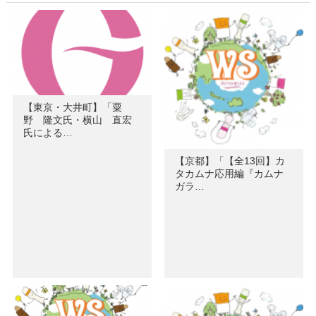
【東京・大井町】「粟
野 隆文氏・横山 直宏
氏による…
【京都】「【全13回】カ
タカムナ応用編『カムナ
ガラ…