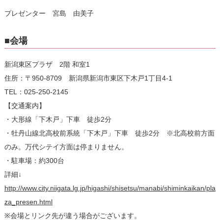
プレゼンター 宮島 由美子
■会場
新潟東区プラザ 2階 和室1
住所：〒950-8709 新潟県新潟市東区下木戸1丁目4-1
TEL：025-250-2145
【交通案内】
・大形線「下木戸」下車 徒歩2分
・牡丹山線北高校前系統「下木戸」下車 徒歩2分 ※北高校前方面
のみ。万代シテイ方面は停まりません。
・駐車場：約300台
詳細↓
http://www.city.niigata.lg.jp/higashi/shisetsu/manabi/shiminkaikan/pla
za_presen.html
※会場とリンク先が違う場合がございます。