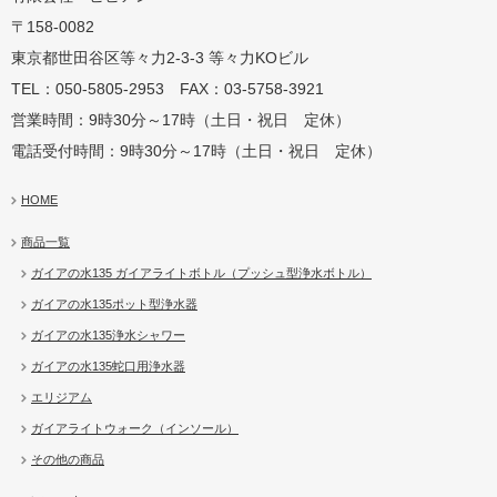
〒158-0082
蛇口用
地球の恵みを シャワー
卓上にオアシスを ポット
地球の一滴 エリジアム
東京都世田谷区等々力2-3-3 等々力KOビル
TEL：050-5805-2953 FAX：03-5758-3921
営業時間：9時30分～17時（土日・祝日 定休）
電話受付時間：9時30分～17時（土日・祝日 定休）
HOME
商品一覧
ガイアの水135 ガイアライトボトル（プッシュ型浄水ボトル）
ガイアの水135ポット型浄水器
ガイアの水135浄水シャワー
ガイアの水135蛇口用浄水器
エリジアム
ガイアライトウォーク（インソール）
その他の商品