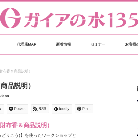
代理店MAP
新着情報
セミナー
お客様
財布香＆商品説明）
＆商品説明）
viann
a
Pocket
RSS
feedly
Pin it
財布香＆商品説明）
ろどりこう)】を使ったワークショップと