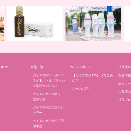
HOME
商品一覧
ガイアの水135
代理店M
地球の一滴 エリジアム
地球と共に ライトボトル
み
ガイアの水135 ガイア
【ガイアの水135】ってなあ
新着情報
ライトボトル（プッシ
に？
セミナー
ュ型浄水ボトル）
お水のお話し
お客様の
ガイアの水135ポット
型浄水器
社長ブロ
ガイアの水135浄水シ
ャワー
ガイアの水135蛇口用
浄水器