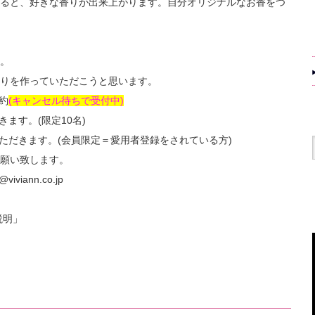
ると、好きな香りが出来上がります。自分オリジナルなお香をつ
。
りを作っていただこうと思います。
約
(キャンセル待ちで受付中)
ます。(限定10名)
ただきます。(会員限定＝愛用者登録をされている方)
願い致します。
iviann.co.jp
説明」