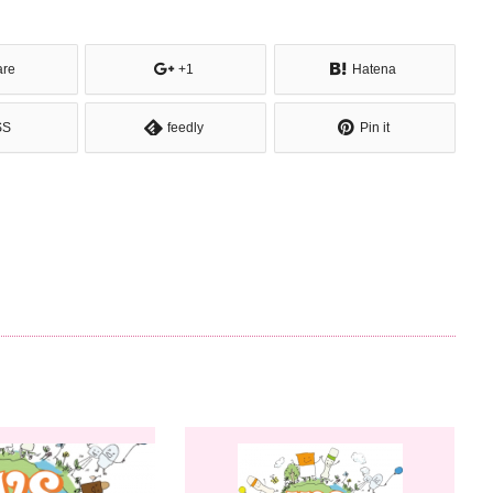
are
+1
Hatena
SS
feedly
Pin it