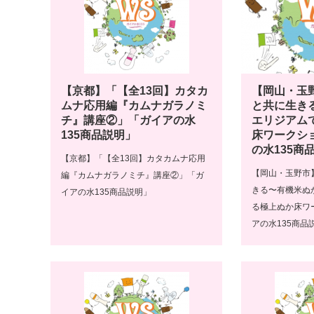
【京都】「【全13回】カタカ
【岡山・玉
ムナ応用編『カムナガラノミ
と共に生き
チ』講座②」「ガイアの水
エリジアム
135商品説明」
床ワークシ
の水135商
【京都】「【全13回】カタカムナ応用
【岡山・玉野市
編『カムナガラノミチ』講座②」「ガ
きる〜有機米ぬ
イアの水135商品説明」
る極上ぬか床ワ
アの水135商品