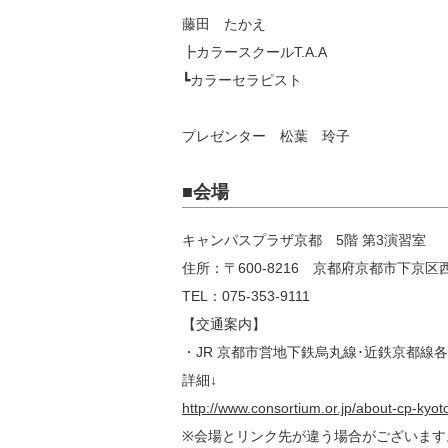
藤田 たかえ
┣カラースクールT.A.A
┗カラーセラピスト
プレゼンター 松葉 玲子
■会場
キャンパスプラザ京都 5階 第3演習室
住所：〒600-8216 京都府京都市下京
TEL：075-353-9111
【交通案内】
・JR 京都市営地下鉄烏丸線･近鉄京都線各
詳細↓
http://www.consortium.or.jp/about-cp-kyot
※会場とリンク先が違う場合がございます