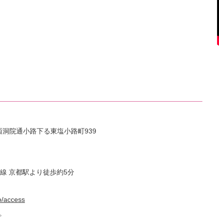
区西洞院通小路下る東塩小路町939
線 京都駅より徒歩約5分
o/access
。