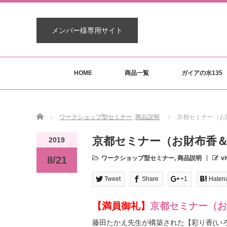
メンバー様専用サイト
HOME
商品一覧
ガイアの水135
Home
ワークショップ型セミナー
,
商品説明
京都セミナー（お
京都セミナー（お財布香
2019
8/21
ワークショップ型セミナー
,
商品説明
vi
Tweet
Share
+1
Haten
【満員御礼】
京都セミナー（お
藤田たかえ先生が構築された【彩り香(い