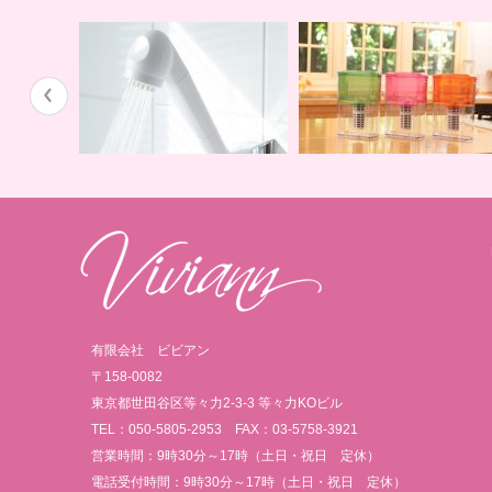
蛇口用
地球の恵みを シャワー
卓上にオアシスを ポット
有限会社 ビビアン
〒158-0082
東京都世田谷区等々力2-3-3 等々力KOビル
TEL：050-5805-2953 FAX：03-5758-3921
営業時間：9時30分～17時（土日・祝日 定休）
電話受付時間：9時30分～17時（土日・祝日 定休）