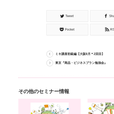
Tweet
Sh
Pocket
R
ミキ講座初級編【大阪8月＊2回目】
東京『商品・ビジネスプラン勉強会』
その他のセミナー情報