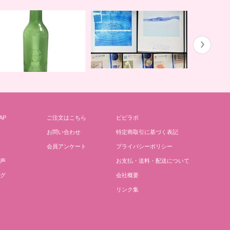
ガイアの水１３５と私
川田先生の
AP
ご注文はこちら
ビビラボ
どりごとグリーンボトル
お問い合わせ
特定商取引に基づく表記
会員アンケート
プライバシーポリシー
声
お支払・送料・配送について
グ
会社概要
リンク集